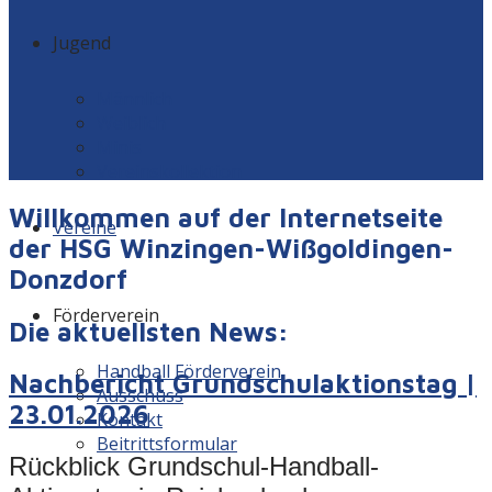
Jugend
Männlich
Weiblich
Minis
Vereinskollektion
Willkommen auf der Internetseite
Vereine
der HSG Winzingen-Wißgoldingen-
Donzdorf
Förderverein
Die aktuellsten News:
Handball Förderverein
Nachbericht Grundschulaktionstag |
Ausschuss
23.01.2026
Kontakt
Beitrittsformular
Rückblick Grundschul-Handball-