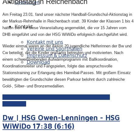
Aktionstag in Reichenbach
Sponsoren
Am Freitag 23.01. fand unser nächster Handball-Grundschul-Aktionstag in
der Markus-Rehmhalle in Reichenbach statt. 39 Kinder der Klassen 1 bis 4
Kontakt
hatten sich für diese Veranstaltung angemeldet, die vor 15 Jahren vom
DHB eingeführt und von der HSG WiWiDo erfolgreich durchgeführt wird.
Kontakt mit uns
Wieder einmal waren an der Aktion 20 jugendliche Helferinnen der Bw und
Vereine und Sporthallen
Cw beteiligt, die die Kinder großartig betreuten und motivierten. Nach
Impressum & Datenschutz
einem schweißtreibenden Aufwärmprogramm mit Ballkoordination,
Download
Koordinationsleiter und Fangspielen, folgte das anspruchsvolle
Stationstraining zur Erlangung des Hannibal-Passes. Mit großem Einsatz
bewältigten die Grundschüler diesen Parkour belohnt durch zahlreiche
Gold-, Silber- und Bronzemedallien.
Weiterlesen: Nachbericht Grundschulaktionstag |
23.01.2026
Dw | HSG Owen-Lenningen - HSG
WiWiDo 17:38 (6:16)