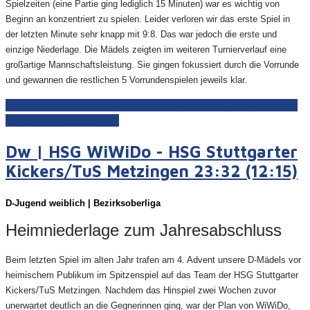
Spielzeiten (eine Partie ging lediglich 15 Minuten) war es wichtig von
Beginn an konzentriert zu spielen. Leider verloren wir das erste Spiel in
der letzten Minute sehr knapp mit 9:8. Das war jedoch die erste und
einzige Niederlage. Die Mädels zeigten im weiteren Turnierverlauf eine
großartige Mannschaftsleistung. Sie gingen fokussiert durch die Vorrunde
und gewannen die restlichen 5 Vorrundenspielen jeweils klar.
Weiterlesen: Cw | Dreikönigs-Turnier der HSG Stuttgarter
Kickers/TuS Metzingen
Dw | HSG WiWiDo - HSG Stuttgarter
Kickers/TuS Metzingen 23:32 (12:15)
D-Juge
nd weiblich | Bezirksoberliga
Heimniederlage zum Jahresabschluss
Beim letzten Spiel im alten Jahr trafen am 4. Advent unsere D-Mädels vor
heimischem Publikum im Spitzenspiel auf das Team der HSG Stuttgarter
Kickers/TuS Metzingen. Nachdem das Hinspiel zwei Wochen zuvor
unerwartet deutlich an die Gegnerinnen ging, war der Plan von WiWiDo,