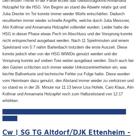
Den ersten Treffer in der Partie erzielt das Geburtstagskind Annamaria
Holzapfel für die HSG. Von Beginn an stand die Abwehr relativ gut und
Julia Drexler im Tor konnte immer wieder Würfe entschärfen. Dadurch
resultierten immer wieder schnelle Angriffe, welche durch Julia Meissner,
Alin Kollmar und Annamaria Holzapfel vollendet wurden. Leider hatte die
HSG in dieser Phase etwas Pech im Abschluss und der Vorsprung konnte
nicht entsprechend ausgebaut werden. Nach 11 Spielminuten und einem
Spielstand von 5:7 nahm Bartenbach trotzdem die erste Auszeit. Diese
konnte jedoch eher von der HSG WiWiDo genutzt werden und der
Vorsprung konnte auf sieben Tore weiter ausgebaut werden. Doch auch bei
den Gästen schlichen sich immer wieder Unkonzentriertheiten ein, was
leichte Ballverluste und technische Fehler zur Folge hatte. Diese wurden
vom Heimteam dazu genutzt, den Abstand immer wieder zu verkürzen und
so stand es in der 26. Minute nur 11:13 bevor Lisa Hofele, Caro Klaus, Alin
Kollmar und Annamaria Holzapfel noch zum Halbzeitstand von 12:17
erhöhten.
Weiterlesen: F1 | TSV Bartenbach - HSG WiWiDo 27:35
(12:17)
Cw | SG TG Altdorf/DJK Ettenheim -