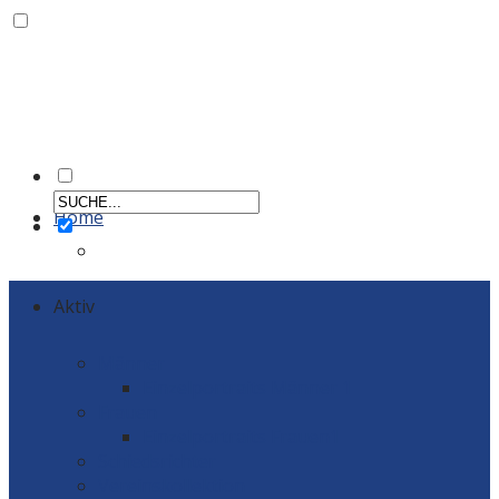
Home
Aktiv
Männer
Einzelportraits Männer 1
Frauen
Einzelportraits Frauen1
Schiedsrichter
Vereinskollektion