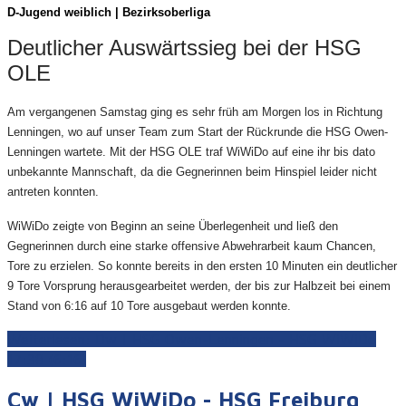
D-Juge
nd weiblich | Bezirksoberliga
Deutlicher Auswärtssieg bei der HSG
OLE
Am vergangenen Samstag ging es sehr früh am Morgen los in Richtung
Lenningen, wo auf unser Team zum Start der Rückrunde die HSG Owen-
Lenningen wartete. Mit der HSG OLE traf WiWiDo auf eine ihr bis dato
unbekannte Mannschaft, da die Gegnerinnen beim Hinspiel leider nicht
antreten konnten.
WiWiDo zeigte von Beginn an seine Überlegenheit und ließ den
Gegnerinnen durch eine starke offensive Abwehrarbeit kaum Chancen,
Tore zu erzielen. So konnte bereits in den ersten 10 Minuten ein deutlicher
9 Tore Vorsprung herausgearbeitet werden, der bis zur Halbzeit bei einem
Stand von 6:16 auf 10 Tore ausgebaut werden konnte.
Weiterlesen: Dw | HSG Owen-Lenningen - HSG WiWiDo
17:38 (6:16)
Cw | HSG WiWiDo - HSG Freiburg