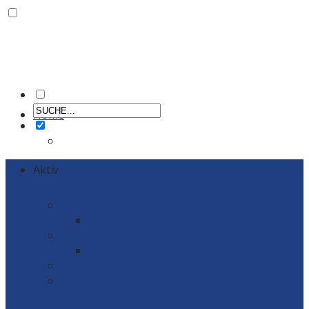
Home
Aktiv
Männer
Einzelportraits Männer 1
Frauen
Einzelportraits Frauen1
Schiedsrichter
Vereinskollektion