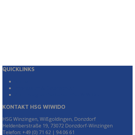
QUICKLINKS
Suche
Impressum & Datenschutz
Zur Instagram Seite der HSG WiWiDo
KONTAKT HSG WIWIDO
HSG Winzingen, Wißgoldingen, Donzdorf
Heldenberstraße 19, 73072 Donzdorf-Winzingen
Telefon: +49 (0) 71 62 | 94 06 61