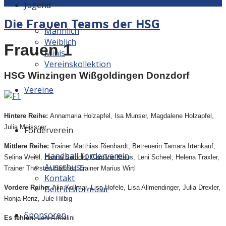
Jugend
Die Frauen Teams der HSG
Männlich
Weiblich
Frauen 1
Minis
Vereinskollektion
HSG Winzingen Wißgoldingen Donzdorf
Vereine
Hintere Reihe:
Annamaria Holzapfel, Isa Munser, Magdalene Holzapfel,
Julia Meissner
Förderverein
Mittlere Reihe:
Trainer Matthias Rienhardt, Betreuerin Tamara Irtenkauf,
Handball Förderverein
Selina Weisl, Hanna Seibold, Caroline Klaus, Leni Scheel, Helena Traxler,
Ausschuss
Trainer Thorsten Heffner, Trainer Marius Wirtl
Kontakt
Beitrittsformular
Vordere Reihe:
Alin Kollmar, Lisa Hofele, Lisa Allmendinger, Julia Drexler,
Ronja Renz, Jule Hilbig
Sponsoren
Es fehlen:
Leni Armelini