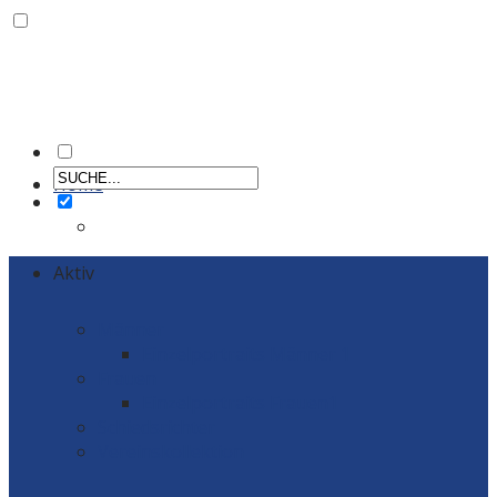
Home
Aktiv
Männer
Einzelportraits Männer 1
Frauen
Einzelportraits Frauen1
Schiedsrichter
Vereinskollektion