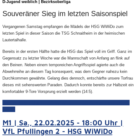
D-Juge
nd weiblich | Bezirksoberliga
Souveräner Sieg im letzten Saisonspiel
Vergangenen Samstag empfangen die Mädels der HSG WiWiDo zum
letzten Spiel in dieser Saison die TSG Schnaitheim in der heimischen
Lautertalhalle.
Bereits in der ersten Hälfte hatte die HSG das Spiel voll im Griff. Ganz im
Gegensatz zu letzter Woche war die Mannschaft von Anfang an flink auf
den Beinen. Neben einem temporeichen Angriffsspiel agierte auch die
Abwehrreihe an diesem Tag konsequent, was dem Gegner nahezu kein
Durchkommen gewährte. Gelang dies dennoch, entschärfte unsere Torfrau
dieses mit sehenswerten Paraden. Dadurch konnte bereits zur Halbzeit ein
komfortabler 9-Tore Vorsprung erzielt werden (14:5).
Weiterlesen: Dw | HSG WiWiDo - TSG Schnaitheim 29:10
(14:5)
M1 | Sa., 22.02.2025 - 18:00 Uhr |
VfL Pfullingen 2 - HSG WiWiDo