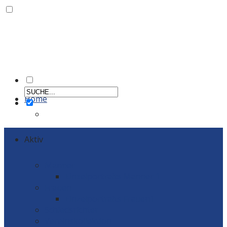
Home
Aktiv
Männer
Einzelportraits Männer 1
Frauen
Einzelportraits Frauen1
Schiedsrichter
Vereinskollektion