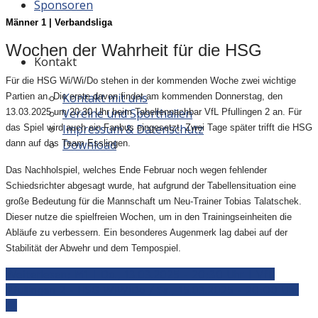
Sponsoren
Männer 1 | Verbandsliga
Wochen der Wahrheit für die HSG
Kontakt
Für die HSG Wi/Wi/Do stehen in der kommenden Woche zwei wichtige
Kontakt mit uns
Partien an. Die erste davon findet am kommenden Donnerstag, den
Vereine und Sporthallen
13.03.2025 um 20:30 Uhr beim Tabellennachbar VfL Pfullingen 2 an. Für
Impressum & Datenschutz
das Spiel wird auch ein Fanbus eingesetzt. Zwei Tage später trifft die HSG
Download
dann auf das Team Esslingen.
Das Nachholspiel, welches Ende Februar noch wegen fehlender
Schiedsrichter abgesagt wurde, hat aufgrund der Tabellensituation eine
große Bedeutung für die Mannschaft um Neu-Trainer Tobias Talatschek.
Dieser nutze die spielfreien Wochen, um in den Trainingseinheiten die
Abläufe zu verbessern. Ein besonderes Augenmerk lag dabei auf der
Stabilität der Abwehr und dem Tempospiel.
Weiterlesen: M1 | Do., 13.03.2025 - 20:30 Uhr | VfL
Pfullingen 2 - HSG WiWiDo / Sa., 15.03.2025 - 20:00 Uhr
|...