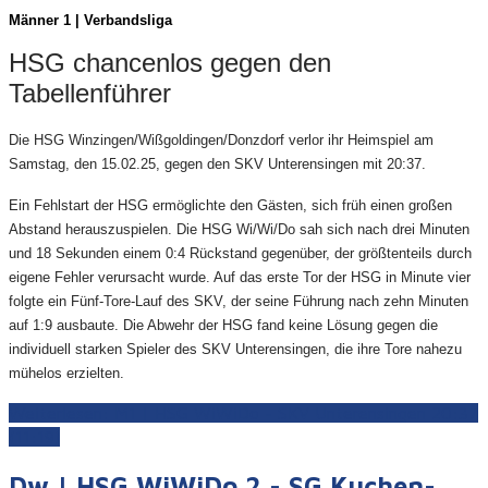
Männer 1 | Verbandsliga
HSG chancenlos gegen den
Tabellenführer
Die HSG Winzingen/Wißgoldingen/Donzdorf verlor ihr Heimspiel am
Samstag, den 15.02.25, gegen den SKV Unterensingen mit 20:37.
Ein Fehlstart der HSG ermöglichte den Gästen, sich früh einen großen
Abstand herauszuspielen. Die HSG Wi/Wi/Do sah sich nach drei Minuten
und 18 Sekunden einem 0:4 Rückstand gegenüber, der größtenteils durch
eigene Fehler verursacht wurde. Auf das erste Tor der HSG in Minute vier
folgte ein Fünf-Tore-Lauf des SKV, der seine Führung nach zehn Minuten
auf 1:9 ausbaute. Die Abwehr der HSG fand keine Lösung gegen die
individuell starken Spieler des SKV Unterensingen, die ihre Tore nahezu
mühelos erzielten.
Weiterlesen: M1 | HSG WiWiDo - SKV Unterensingen 20:37
(11:19)
Dw | HSG WiWiDo 2 - SG Kuchen-