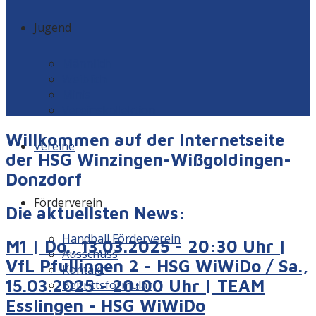
Jugend
Männlich
Weiblich
Minis
Vereinskollektion
Willkommen auf der Internetseite
Vereine
der HSG Winzingen-Wißgoldingen-
Donzdorf
Förderverein
Die aktuellsten News:
Handball Förderverein
M1 | Do., 13.03.2025 - 20:30 Uhr |
Ausschuss
VfL Pfullingen 2 - HSG WiWiDo / Sa.,
Kontakt
15.03.2025 - 20:00 Uhr | TEAM
Beitrittsformular
Esslingen - HSG WiWiDo