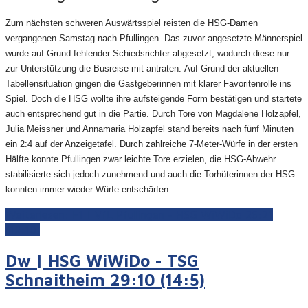
Zum nächsten schweren Auswärtsspiel reisten die HSG-Damen
vergangenen Samstag nach Pfullingen. Das zuvor angesetzte Männerspiel
wurde auf Grund fehlender Schiedsrichter abgesetzt, wodurch diese nur
zur Unterstützung die Busreise mit antraten.
Auf Grund der aktuellen
Tabellensituation gingen die Gastgeberinnen mit klarer Favoritenrolle ins
Spiel. Doch die HSG wollte ihre aufsteigende Form bestätigen und startete
auch entsprechend gut in die Partie. Durch Tore von Magdalene Holzapfel,
Julia Meissner und Annamaria Holzapfel stand bereits nach fünf Minuten
ein 2:4 auf der Anzeigetafel. Durch zahlreiche 7-Meter-Würfe in der ersten
Hälfte konnte Pfullingen zwar leichte Tore erzielen, die HSG-Abwehr
stabilisierte sich jedoch zunehmend und auch die Torhüterinnen der HSG
konnten immer wieder Würfe entschärfen.
Weiterlesen: F1 | VfL Pfullingen - HSG WiWiDo 26:21
(12:10)
Dw | HSG WiWiDo - TSG
Schnaitheim 29:10 (14:5)