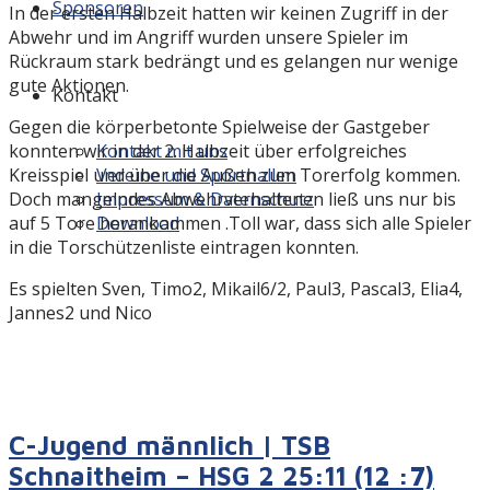
Sponsoren
In der ersten Halbzeit hatten wir keinen Zugriff in der
Abwehr und im Angriff wurden unsere Spieler im
Rückraum stark bedrängt und es gelangen nur wenige
gute Aktionen.
Kontakt
Gegen die körperbetonte Spielweise der Gastgeber
Kontakt mit uns
konnten wir in der 2. Halbzeit über erfolgreiches
Vereine und Sporthallen
Kreisspiel und über die Außen zum Torerfolg kommen.
Impressum & Datenschutz
Doch mangelndes Abwehrverhaltenen ließ uns nur bis
Download
auf 5 Tore herankommen .Toll war, dass sich alle Spieler
in die Torschützenliste eintragen konnten.
Es spielten Sven, Timo2, Mikail6/2, Paul3, Pascal3, Elia4,
Jannes2 und Nico
C-Jugend männlich | TSB
Schnaitheim – HSG 2 25:11 (12 :7)