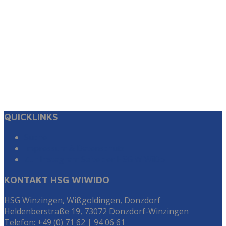
QUICKLINKS
Suche
Impressum & Datenschutz
Zur Instagram Seite der HSG WiWiDo
KONTAKT HSG WIWIDO
HSG Winzingen, Wißgoldingen, Donzdorf
Heldenberstraße 19, 73072 Donzdorf-Winzingen
Telefon: +49 (0) 71 62 | 94 06 61