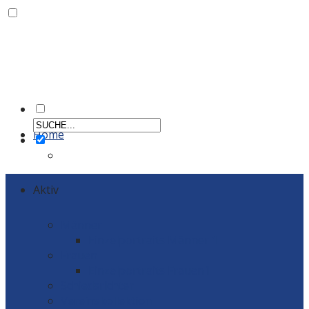
Home
Aktiv
Männer
Einzelportraits Männer 1
Frauen
Einzelportraits Frauen1
Schiedsrichter
Vereinskollektion