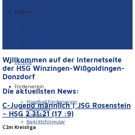
Jugend
Männlich
Weiblich
Minis
Vereinskollektion
Willkommen auf der Internetseite
Vereine
der HSG Winzingen-Wißgoldingen-
Donzdorf
Förderverein
Die aktuellsten News:
Handball Förderverein
C-Jugend männlich | JSG Rosenstein
Ausschuss
– HSG 2 31:21 (17 :9)
Kontakt
Beitrittsformular
C2m Kreisliga