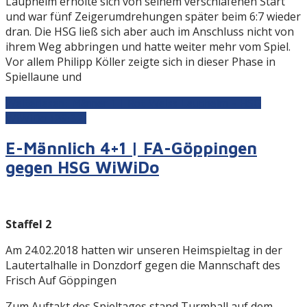
Laupheim erholte sich von seinem verschlafenen Start
und war fünf Zeigerumdrehungen später beim 6:7 wieder
dran. Die HSG ließ sich aber auch im Anschluss nicht von
ihrem Weg abbringen und hatte weiter mehr vom Spiel.
Vor allem Philipp Köller zeigte sich in dieser Phase in
Spiellaune und
Weiterlesen: Männer 1 | Rot Weiss Laupheim - HSG
WiWiDo (26:32)
E-Männlich 4+1 | FA-Göppingen
gegen HSG WiWiDo
Staffel 2
Am 24.02.2018 hatten wir unseren Heimspieltag in der
Lautertalhalle in Donzdorf gegen die Mannschaft des
Frisch Auf Göppingen
Zum Auftakt des Spieltages stand Turmball auf dem