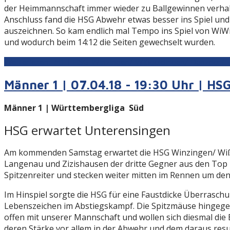
der Heimmannschaft immer wieder zu Ballgewinnen verhalf.
Anschluss fand die HSG Abwehr etwas besser ins Spiel und 
auszeichnen. So kam endlich mal Tempo ins Spiel von WiWi
und wodurch beim 14:12 die Seiten gewechselt wurden.
Weiterlesen: M1 | HSG Winzingen/ Wißgoldingen/ Donzdorf 
Männer 1 | 07.04.18 - 19:30 Uhr | H
Männer 1 |
Württembergliga Süd
HSG erwartet Unterensingen
Am kommenden Samstag erwartet die HSG Winzingen/ Wißgo
Langenau und Zizishausen der dritte Gegner aus den Top D
Spitzenreiter und stecken weiter mitten im Rennen um den 
Im Hinspiel sorgte die HSG für eine Faustdicke Überraschu
Lebenszeichen im Abstiegskampf. Die Spitzmäuse hingegen 
offen mit unserer Mannschaft und wollen sich diesmal die
deren Stärke vor allem in der Abwehr und dem daraus resu