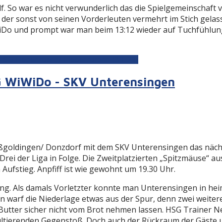
 So war es nicht verwunderlich das die Spielgemeinschaft vo
der sonst von seinen Vorderleuten vermehrt im Stich gelass
Do und prompt war man beim 13:12 wieder auf Tuchfühlung. 
- SG Hegensberg/ Liebersbronn (33:29)
SG WiWiDo - SKV Unterensingen
ldingen/ Donzdorf mit dem SKV Unterensingen das nächste
rei der Liga in Folge. Die Zweitplatzierten „Spitzmäuse“ a
Aufstieg. Anpfiff ist wie gewohnt um 19.30 Uhr.
ng. Als damals Vorletzter konnte man Unterensingen in heim
warf die Niederlage etwas aus der Spur, denn zwei weitere
 Butter sicher nicht vom Brot nehmen lassen. HSG Trainer 
ltierenden Gegenstoß. Doch auch der Rückraum der Gäste und