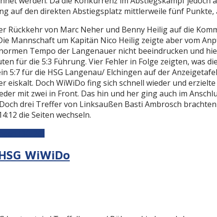
ichnet werden. Da die Konkurrenz im Abstiegskampf jedoch 
g auf den direkten Abstiegsplatz mittlerweile fünf Punkte, 
der Rückkehr von Marc Neher und Benny Heilig auf die Ko
ie Mannschaft um Kapitän Nico Heilig zeigte aber vom Anpfi
 enormen Tempo der Langenauer nicht beeindrucken und hie
ten für die 5:3 Führung. Vier Fehler in Folge zeigten, was 
 5:7 für die HSG Langenau/ Elchingen auf der Anzeigetafel 
er eiskalt. Doch WiWiDo fing sich schnell wieder und erzielte
ieder mit zwei in Front. Das hin und her ging auch im Ansch
. Doch drei Treffer von Linksaußen Basti Ambrosch brachten
:12 die Seiten wechseln.
ngen (30:26)
- HSG WiWiDo