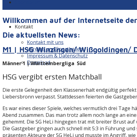
Sponsoren
Willkommen auf der Internetseite d
Kontakt
Die aktuellsten News:
Kontakt mit uns
M1 | HSG Winzingen/ Wißgoldingen/ D
Vereine und Sporthallen
Impressum & Datenschutz
Download
Männer 1 |
Württembergliga Süd
HSG vergibt ersten Matchball
Die erste Gelegenheit den Klassenerhalt endgültig perf
Liebersbronn verpasst. Stattdessen feierten die Gastgeber
Es war eines dieser Spiele, welches vermutlich drei Tage
Abend zusammen. Das man trotz allem noch lange an einen
gehemmt. Die SG HeLi hingegen trat mit breiter Brust auf
Die Gastgeber gingen auch schnell mit 5:3 in Führung und 
präsenten Akteure der SG HeLi und musste im Angriff, wie 