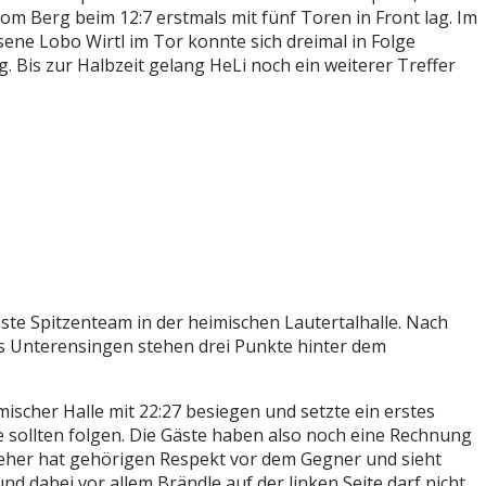
m Berg beim 12:7 erstmals mit fünf Toren in Front lag. Im
ene Lobo Wirtl im Tor konnte sich dreimal in Folge
Bis zur Halbzeit gelang HeLi noch ein weiterer Treffer
 Spitzenteam in der heimischen Lautertalhalle. Nach
us Unterensingen stehen drei Punkte hinter dem
ischer Halle mit 22:27 besiegen und setzte ein erstes
 sollten folgen. Die Gäste haben also noch eine Rechnung
Neher hat gehörigen Respekt vor dem Gegner und sieht
 dabei vor allem Brändle auf der linken Seite darf nicht