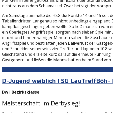
Punkten in Serie getrost als Mannschaft der Stunde beze
nicht raus aus dem Schlamassel. Zwar beträgt der Vorsprun
Am Samstag sammelte die HSG die Punkte 14 und 15 seit 
Tabellendritten Langenau so nicht unbedingt eingeplant. D
kampflos geschlagen geben wollte. So ließ man sich vom
ein überlegtes Angriffsspiel sorgten nach sieben Spielminu
macht und binnen weniger Minuten sahen die Zuschauer ein
Angriffsspiel und bestraften jeden Ballverlust der Gastgeb
und Schneider seinerseits vier Treffer und lag beim 10:8 w
Gleichstand und erzielte kurz darauf die erneute Führung
Gastgebern und ließen die Mannschaften beim Stand von 14
Weiterlesen: Männer 1 | HSG WiWiDo - HSG Langenau/ Elchi
D-Jugend weiblich I SG LauTreffBöh
Dw I Bezirksklasse
Meisterschaft im Derbysieg!