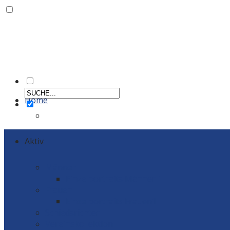
Home
Aktiv
Männer
Einzelportraits Männer 1
Frauen
Einzelportraits Frauen1
Schiedsrichter
Vereinskollektion