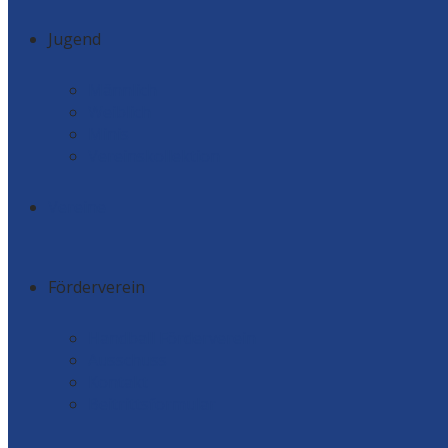
Jugend
Männlich
Weiblich
Minis
Vereinskollektion
Vereine
Förderverein
Handball Förderverein
Ausschuss
Kontakt
Beitrittsformular