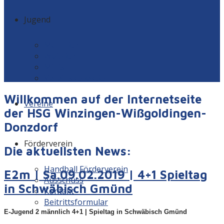
Jugend
Männlich
Weiblich
Minis
Vereinskollektion
Willkommen auf der Internetseite
Vereine
der HSG Winzingen-Wißgoldingen-
Donzdorf
Förderverein
Die aktuellsten News:
Handball Förderverein
E2m | Sa.09.02.2019 | 4+1 Spieltag
Ausschuss
in Schwäbisch Gmünd
Kontakt
Beitrittsformular
E-Jugend 2 männlich 4+1 | Spieltag in Schwäbisch Gmünd