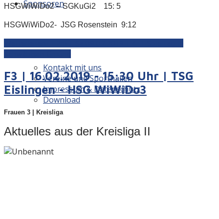
Sponsoren
HSGWiWiDo2 – SGKuGi2 15: 5
HSGWiWiDo2- JSG Rosenstein 9:12
Kontakt
Weiterlesen: E2m | Sa.09.02.2019 | 4+1 Spieltag in
Schwäbisch Gmünd
Kontakt mit uns
F3 | 16.02.2019 - 15:30 Uhr | TSG
Vereine und Sporthallen
Eislingen - HSG WiWiDo3
Impressum & Datenschutz
Download
Frauen 3 | Kreisliga
Aktuelles aus der Kreisliga II