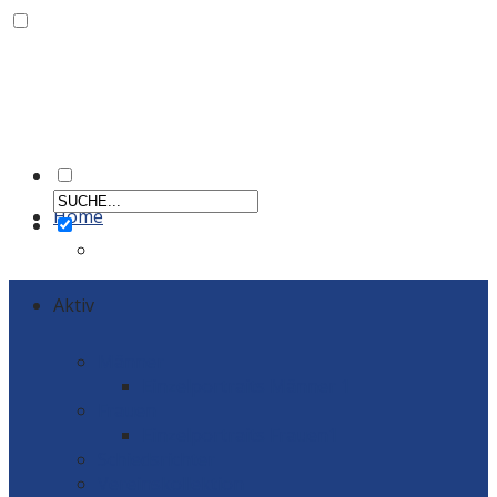
Home
Aktiv
Männer
Einzelportraits Männer 1
Frauen
Einzelportraits Frauen1
Schiedsrichter
Vereinskollektion