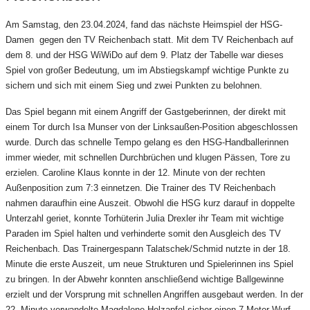
Am Samstag, den 23.04.2024, fand das nächste Heimspiel der HSG-
Damen gegen den TV Reichenbach statt. Mit dem TV Reichenbach auf
dem 8. und der HSG WiWiDo auf dem 9. Platz der Tabelle war dieses
Spiel von großer Bedeutung, um im Abstiegskampf wichtige Punkte zu
sichern und sich mit einem Sieg und zwei Punkten zu belohnen.
Das Spiel begann mit einem Angriff der Gastgeberinnen, der direkt mit
einem Tor durch Isa Munser von der Linksaußen-Position abgeschlossen
wurde. Durch das schnelle Tempo gelang es den HSG-Handballerinnen
immer wieder, mit schnellen Durchbrüchen und klugen Pässen, Tore zu
erzielen. Caroline Klaus konnte in der 12. Minute von der rechten
Außenposition zum 7:3 einnetzen. Die Trainer des TV Reichenbach
nahmen daraufhin eine Auszeit. Obwohl die HSG kurz darauf in doppelte
Unterzahl geriet, konnte Torhüterin Julia Drexler ihr Team mit wichtige
Paraden im Spiel halten und verhinderte somit den Ausgleich des TV
Reichenbach. Das Trainergespann Talatschek/Schmid nutzte in der 18.
Minute die erste Auszeit, um neue Strukturen und Spielerinnen ins Spiel
zu bringen. In der Abwehr konnten anschließend wichtige Ballgewinne
erzielt und der Vorsprung mit schnellen Angriffen ausgebaut werden. In der
22. Minute verwandelte Magdalene Holzapfel sicher einen 7-Meter-Wurf