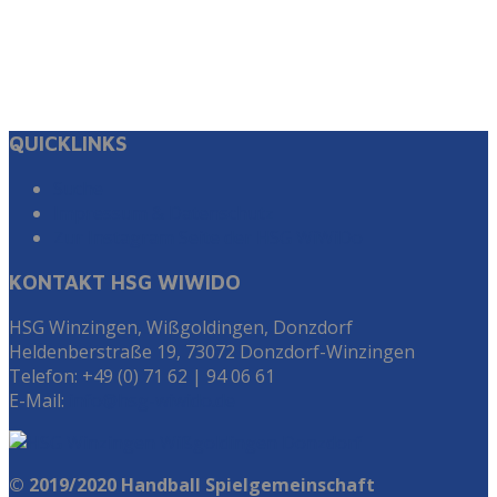
QUICKLINKS
Suche
Impressum & Datenschutz
Zur Instagram Seite der HSG WiWiDo
KONTAKT HSG WIWIDO
HSG Winzingen, Wißgoldingen, Donzdorf
Heldenberstraße 19, 73072 Donzdorf-Winzingen
Telefon: +49 (0) 71 62 | 94 06 61
E-Mail:
info@hsg-wiwido.de
© 2019/2020 Handball Spielgemeinschaft