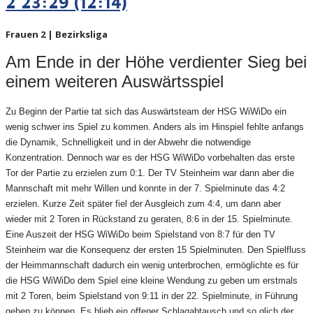
2 23:29 (12:14)
Frauen 2 | Bezirksliga
Am Ende in der Höhe verdienter Sieg bei
einem weiteren Auswärtsspiel
Zu Beginn der Partie tat sich das Auswärtsteam der HSG WiWiDo ein
wenig schwer ins Spiel zu kommen. Anders als im Hinspiel fehlte anfangs
die Dynamik, Schnelligkeit und in der Abwehr die notwendige
Konzentration. Dennoch war es der HSG WiWiDo vorbehalten das erste
Tor der Partie zu erzielen zum 0:1. Der TV Steinheim war dann aber die
Mannschaft mit mehr Willen und konnte in der 7. Spielminute das 4:2
erzielen. Kurze Zeit später fiel der Ausgleich zum 4:4, um dann aber
wieder mit 2 Toren in Rückstand zu geraten, 8:6 in der 15. Spielminute.
Eine Auszeit der HSG WiWiDo beim Spielstand von 8:7 für den TV
Steinheim war die Konsequenz der ersten 15 Spielminuten. Den Spielfluss
der Heimmannschaft dadurch ein wenig unterbrochen, ermöglichte es für
die HSG WiWiDo dem Spiel eine kleine Wendung zu geben um erstmals
mit 2 Toren, beim Spielstand von 9:11 in der 22. Spielminute, in Führung
gehen zu können. Es blieb ein offener Schlagabtausch und so glich der