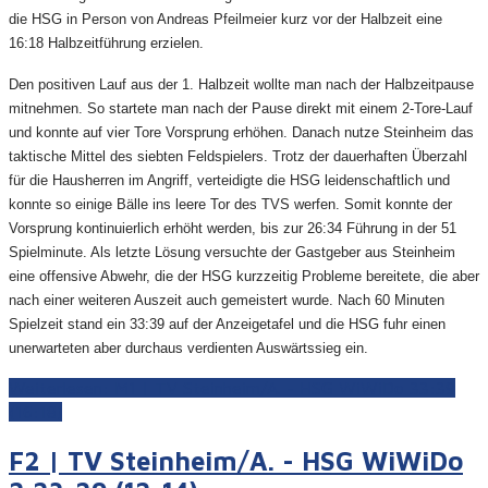
die HSG in Person von Andreas Pfeilmeier kurz vor der Halbzeit eine
16:18 Halbzeitführung erzielen.
Den positiven Lauf aus der 1. Halbzeit wollte man nach der Halbzeitpause
mitnehmen. So startete man nach der Pause direkt mit einem 2-Tore-Lauf
und konnte auf vier Tore Vorsprung erhöhen. Danach nutze Steinheim das
taktische Mittel des siebten Feldspielers. Trotz der dauerhaften Überzahl
für die Hausherren im Angriff, verteidigte die HSG leidenschaftlich und
konnte so einige Bälle ins leere Tor des TVS werfen. Somit konnte der
Vorsprung kontinuierlich erhöht werden, bis zur 26:34 Führung in der 51
Spielminute. Als letzte Lösung versuchte der Gastgeber aus Steinheim
eine offensive Abwehr, die der HSG kurzzeitig Probleme bereitete, die aber
nach einer weiteren Auszeit auch gemeistert wurde. Nach 60 Minuten
Spielzeit stand ein 33:39 auf der Anzeigetafel und die HSG fuhr einen
unerwarteten aber durchaus verdienten Auswärtssieg ein.
Weiterlesen: M1 | TV Steinheim/A. - HSG WiWiDo 33:39
(16:18)
F2 | TV Steinheim/A. - HSG WiWiDo