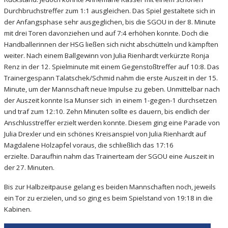
Durchbruchstreffer zum 1:1 ausgleichen. Das Spiel gestaltete sich in
der Anfangsphase sehr ausgeglichen, bis die SGOU in der 8. Minute
mit drei Toren davonziehen und auf 7:4 erhöhen konnte. Doch die
Handballerinnen der HSG ließen sich nicht abschütteln und kämpften
weiter. Nach einem Ballgewinn von Julia Rienhardt verkürzte Ronja
Renz in der 12. Spielminute mit einem Gegenstoßtreffer auf 10:8. Das
Trainergespann Talatschek/Schmid nahm die erste Auszeit in der 15.
Minute, um der Mannschaft neue Impulse zu geben. Unmittelbar nach
der Auszeit konnte Isa Munser sich in einem 1-gegen-1 durchsetzen
und traf zum 12:10. Zehn Minuten sollte es dauern, bis endlich der
Anschlusstreffer erzielt werden konnte. Diesem ging eine Parade von
Julia Drexler und ein schönes Kreisanspiel von Julia Rienhardt auf
Magdalene Holzapfel voraus, die schließlich das 17:16
erzielte. Daraufhin nahm das Trainerteam der SGOU eine Auszeit in
der 27. Minuten.
Bis zur Halbzeitpause gelang es beiden Mannschaften noch, jeweils
ein Tor zu erzielen, und so ging es beim Spielstand von 19:18 in die
Kabinen.