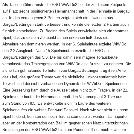
Als Tabellenführer reiste die HSG WiWiDo2 bei der zu diesem Zeitpunkt
auf Platz sechs positionierten Heimmannschaft in der Feinhalle in Bargau
an. In den vergangenen 3 Partien zeigten sich die Löwinnen aus
Bargau/Bettringen stark verbessert und konnte die letzten 2 Partien auch
für sich entscheiden. Zu Beginn des Spiels entwickelte sich ein torarmes
Spiel, das zu diesem Zeitpunkt schon erkennen ließ dass die
Abwehrreihen dominieren werden. In der 6. Spielminute erzielte WiWiDo
den 2:2 Ausgleich. Nach 15 Spielminuten erzielte die HSG aus
Bargau/Bettringen das 5:3. Die bis dahin sehr magere Torausbeute
veranlasste das Trainergespann von WiWiDo eine Auszeit zu nehmen. Die
sicherlich gut haltende Torhüterin von Bargau/Bettringen trug ihren Anteil
dazu bei, das größere Thema war die sichtliche Unkonzentriertheit beim
Torwurf und die nicht vorhandenen Dynamik der WiWiDo – Spielerinnen.
Eine Besserung kam durch die Auszeit aber nicht zum Tragen, in der 21.
Spielminute baute die Heimmannschaft den Vorsprung auf 3 Tore aus,
zum Stand von 8:5. Es entwickelte sich im Laufe des weiteren
Spielverlaufes ein wahres Fehlwurf Debakel. Nach wie vor nicht zu ihrem
Spiel findend, konnten dennoch Torchancen erspielt werden. Es haperte
aber an der Konzentration den Ball im gegnerischen Netz unterzubringen.
So gelangen der HSG WiWiDo2 bis zum Pausenpfiff nur noch 2 weitere