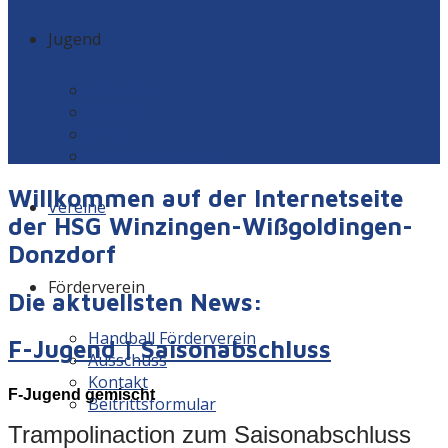
Jugend
Männlich
Weiblich
Minis
Vereinskollektion
Willkommen auf der Internetseite
Vereine
der HSG Winzingen-Wißgoldingen-
Donzdorf
Förderverein
Die aktuellsten News:
Handball Förderverein
F-Jugend | Saisonabschluss
Ausschuss
Kontakt
F-Jugend gemischt
Beitrittsformular
Trampolinaction zum Saisonabschluss