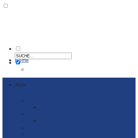
Home
Aktiv
Männer
Einzelportraits Männer 1
Frauen
Einzelportraits Frauen1
Schiedsrichter
Vereinskollektion