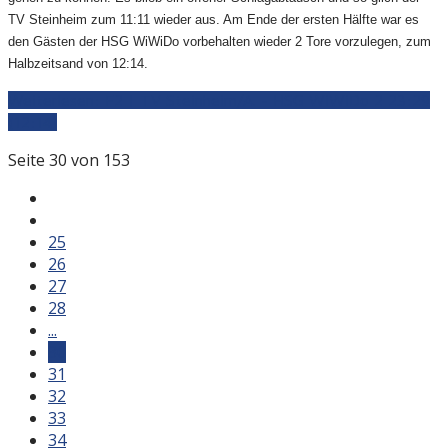
TV Steinheim zum 11:11 wieder aus. Am Ende der ersten Hälfte war es
den Gästen der HSG WiWiDo vorbehalten wieder 2 Tore vorzulegen, zum
Halbzeitsand von 12:14.
Weiterlesen: F2 | TV Steinheim/A. - HSG WiWiDo 2 23:29
(12:14)
Seite 30 von 153
25
26
27
28
...
30
31
32
33
34