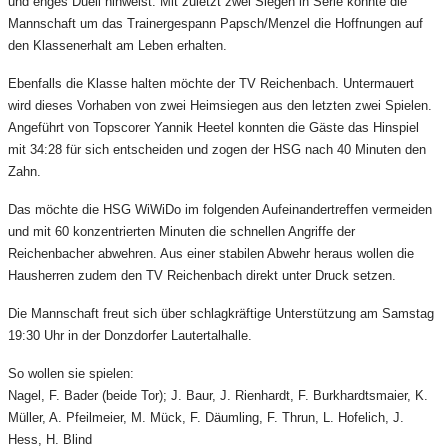
und enges Duell hinweist. Mit zuletzt zwei Siegen in Serie konnte die
Mannschaft um das Trainergespann Papsch/Menzel die Hoffnungen auf
den Klassenerhalt am Leben erhalten.
Ebenfalls die Klasse halten möchte der TV Reichenbach. Untermauert
wird dieses Vorhaben von zwei Heimsiegen aus den letzten zwei Spielen.
Angeführt von Topscorer Yannik Heetel konnten die Gäste das Hinspiel
mit 34:28 für sich entscheiden und zogen der HSG nach 40 Minuten den
Zahn.
Das möchte die HSG WiWiDo im folgenden Aufeinandertreffen vermeiden
und mit 60 konzentrierten Minuten die schnellen Angriffe der
Reichenbacher abwehren. Aus einer stabilen Abwehr heraus wollen die
Hausherren zudem den TV Reichenbach direkt unter Druck setzen.
Die Mannschaft freut sich über schlagkräftige Unterstützung am Samstag
19:30 Uhr in der Donzdorfer Lautertalhalle.
So wollen sie spielen:
Nagel, F. Bader (beide Tor); J. Baur, J. Rienhardt, F. Burkhardtsmaier, K.
Müller, A. Pfeilmeier, M. Mück, F. Däumling, F. Thrun, L. Hofelich, J.
Hess, H. Blind