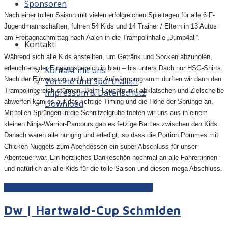
Sponsoren
Nach einer tollen Saison mit vielen erfolgreichen Spieltagen für alle 6 F-
Jugendmannschaften, fuhren 54 Kids und 14 Trainer / Eltern in 13 Autos
am Freitagnachmittag nach Aalen in die Trampolinhalle „Jump4all“.
Kontakt
Während sich alle Kids anstellten, um Getränk und Socken abzuholen,
erleuchtete der Eingangsbereich in blau – bis unters Dach nur HSG-Shirts.
Kontakt mit uns
Nach der Einweisung und kurzem Aufwärmprogramm durften wir dann den
Vereine und Sporthallen
Trampolinbereich stürmen. Beim Leuchtpunkt abklatschen und Zielscheibe
Impressum & Datenschutz
abwerfen kam es auf das richtige Timing und die Höhe der Sprünge an.
Download
Mit tollen Sprüngen in die Schnitzelgrube tobten wir uns aus in einem
kleinen Ninja-Warrior-Parcours gab es fetzige Battles zwischen den Kids.
Danach waren alle hungrig und erledigt, so dass die Portion Pommes mit
Chicken Nuggets zum Abendessen ein super Abschluss für unser
Abenteuer war. Ein herzliches Dankeschön nochmal an alle Fahrer:innen
und natürlich an alle Kids für die tolle Saison und diesen mega Abschluss.
Weiterlesen: F-Jugend | Saisonabschluss
Dw | Hartwald-Cup Schmiden