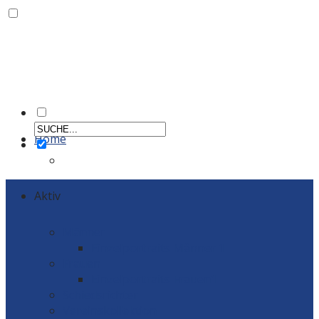
Home
Aktiv
Männer
Einzelportraits Männer 1
Frauen
Einzelportraits Frauen1
Schiedsrichter
Vereinskollektion