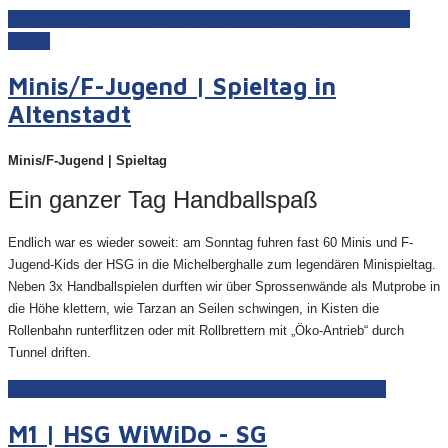
Weiterlesen: F2 | HSG WiWiDo 2 - TSG Eislingen 24:18
(13:6)
Minis/F-Jugend | Spieltag in
Altenstadt
Minis/F-Jugend | Spieltag
Ein ganzer Tag Handballspaß
Endlich war es wieder soweit: am Sonntag fuhren fast 60 Minis und F-
Jugend-Kids der HSG in die Michelberghalle zum legendären Minispieltag.
Neben 3x Handballspielen durften wir über Sprossenwände als Mutprobe in
die Höhe klettern, wie Tarzan an Seilen schwingen, in Kisten die
Rollenbahn runterflitzen oder mit Rollbrettern mit „Öko-Antrieb“ durch
Tunnel driften.
Weiterlesen: Minis/F-Jugend | Spieltag in Altenstadt
M1 | HSG WiWiDo - SG