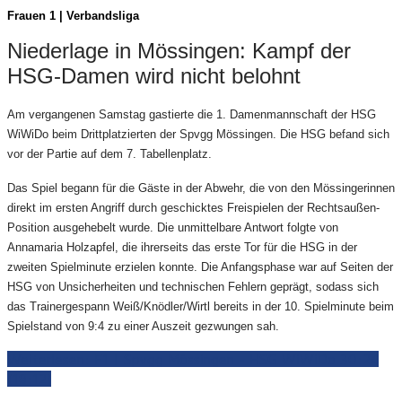
Frauen
1 | Verbandsliga
Niederlage in Mössingen: Kampf der
HSG-Damen wird nicht belohnt
Am vergangenen Samstag gastierte die 1. Damenmannschaft der HSG
WiWiDo beim Drittplatzierten der Spvgg Mössingen. Die HSG befand sich
vor der Partie auf dem 7. Tabellenplatz.
Das Spiel begann für die Gäste in der Abwehr, die von den Mössingerinnen
direkt im ersten Angriff durch geschicktes Freispielen der Rechtsaußen-
Position ausgehebelt wurde. Die unmittelbare Antwort folgte von
Annamaria Holzapfel, die ihrerseits das erste Tor für die HSG in der
zweiten Spielminute erzielen konnte. Die Anfangsphase war auf Seiten der
HSG von Unsicherheiten und technischen Fehlern geprägt, sodass sich
das Trainergespann Weiß/Knödler/Wirtl bereits in der 10. Spielminute beim
Spielstand von 9:4 zu einer Auszeit gezwungen sah.
Weiterlesen: F1 | Spvgg Mössingen - HSG WiWiDo 30:24
(18:12)