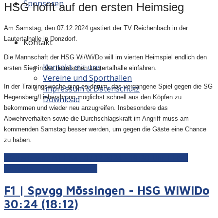
Sponsoren
HSG hofft auf den ersten Heimsieg
Am Samstag, den 07.12.2024 gastiert der TV Reichenbach in der
Lautertalhalle in Donzdorf.
Kontakt
Die Mannschaft der HSG Wi/Wi/Do will im vierten Heimspiel endlich den
Kontakt mit uns
ersten Sieg in der heimischen Lautertalhalle einfahren.
Vereine und Sporthallen
In der Trainingswoche ging es darum, das vergangene Spiel gegen die SG
Impressum & Datenschutz
Hegensberg/Liebersbronn möglichst schnell aus den Köpfen zu
Download
bekommen und wieder neu anzugreifen. Insbesondere das
Abwehrverhalten sowie die Durchschlagskraft im Angriff muss am
kommenden Samstag besser werden, um gegen die Gäste eine Chance
zu haben.
Weiterlesen: M1 | Sa., 07.12.2024 - 19:30 Uhr | HSG
WiWiDo - TV Reichenbach
F1 | Spvgg Mössingen - HSG WiWiDo
30:24 (18:12)