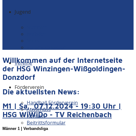
Jugend
Männlich
Weiblich
Minis
Vereinskollektion
Willkommen auf der Internetseite
Vereine
der HSG Winzingen-Wißgoldingen-
Donzdorf
Förderverein
Die aktuellsten News:
Handball Förderverein
M1 | Sa., 07.12.2024 - 19:30 Uhr |
Ausschuss
HSG WiWiDo - TV Reichenbach
Kontakt
Beitrittsformular
Männer 1 | Verbandsliga