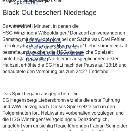
Sponsoren
Männer 1 | Württembergliga Süd
Black Out beschert Niederlage
Kontakt
Es waren zwei Minuten, in denen die
HSG Winzingen/ Wißgoldingen/ Donzdorf am vergangenen
Samstag mit dem Kopf nicht bei der Sache war. Drei Fehler
Kontakt mit uns
in Folge, die der Gast aus Hegensberg/ Liebersbronn eiskalt
Vereine und Sporthallen
bestrafte und welchen die HSG die restliche Spielzeit
Impressum & Datenschutz
hinterherlaufen sollte. Nach einer ausgeglichenen ersten
Download
Halbzeit erhöhte die SG HeLi nach der Pause auf 13:16 und
behauptete den Vorsprung bis zum 24:27 Endstand.
Das Spiel begann ausgeglichen. Die
SG Hegensberg/ Liebersbronn erzielte die erste Führung
und WiWiDo zog nach. Dieses Spiel setzte sich in den
Folgeminuten fort. HeLiwar es vorbehalten vorzulegen und
die HSG Winzingen/ Wißgoldingen/ Donzdorf glich,
angeführt vom umsichtig Regie führenden Fabian Schneider