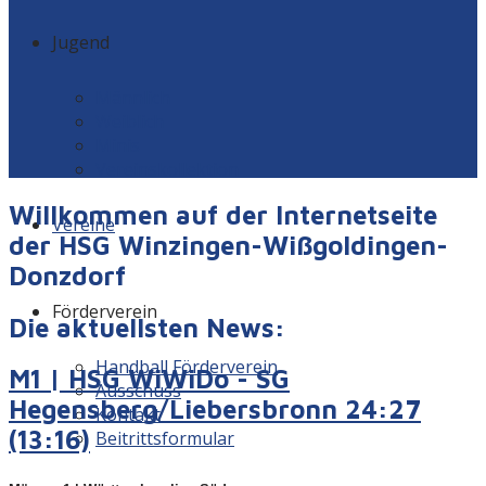
Jugend
Männlich
Weiblich
Minis
Vereinskollektion
Willkommen auf der Internetseite
Vereine
der HSG Winzingen-Wißgoldingen-
Donzdorf
Förderverein
Die aktuellsten News:
Handball Förderverein
M1 | HSG WiWiDo - SG
Ausschuss
Hegensberg/Liebersbronn 24:27
Kontakt
(13:16)
Beitrittsformular