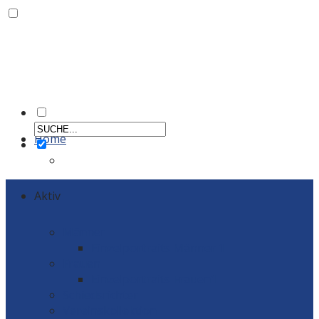
Home
Aktiv
Männer
Einzelportraits Männer 1
Frauen
Einzelportraits Frauen1
Schiedsrichter
Vereinskollektion