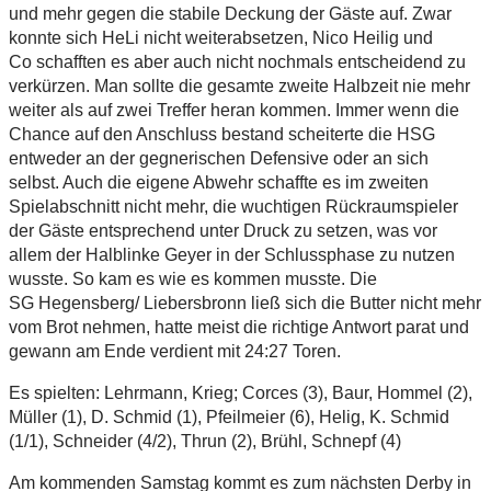
und mehr gegen die stabile Deckung der Gäste auf. Zwar
konnte sich HeLi nicht weiterabsetzen, Nico Heilig und
Co schafften es aber auch nicht nochmals entscheidend zu
verkürzen. Man sollte die gesamte zweite Halbzeit nie mehr
weiter als auf zwei Treffer heran kommen. Immer wenn die
Chance auf den Anschluss bestand scheiterte die HSG
entweder an der gegnerischen Defensive oder an sich
selbst. Auch die eigene Abwehr schaffte es im zweiten
Spielabschnitt nicht mehr, die wuchtigen Rückraumspieler
der Gäste entsprechend unter Druck zu setzen, was vor
allem der Halblinke Geyer in der Schlussphase zu nutzen
wusste. So kam es wie es kommen musste. Die
SG Hegensberg/ Liebersbronn ließ sich die Butter nicht mehr
vom Brot nehmen, hatte meist die richtige Antwort parat und
gewann am Ende verdient mit 24:27 Toren.
Es spielten:
Lehrmann, Krieg; Corces (3), Baur, Hommel (2),
Müller (1), D. Schmid (1), Pfeilmeier (6), Helig, K. Schmid
(1/1), Schneider (4/2), Thrun (2), Brühl, Schnepf (4)
Am kommenden Samstag kommt es zum nächsten Derby in