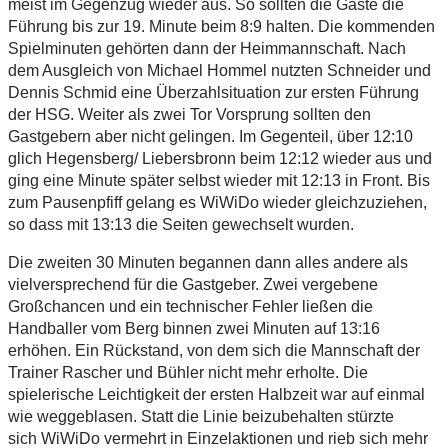
meist im Gegenzug wieder aus. So sollten die Gäste die
Führung bis zur 19. Minute beim 8:9 halten. Die kommenden
Spielminuten gehörten dann der Heimmannschaft. Nach
dem Ausgleich von Michael Hommel nutzten Schneider und
Dennis Schmid eine Überzahlsituation zur ersten Führung
der HSG. Weiter als zwei Tor Vorsprung sollten den
Gastgebern aber nicht gelingen. Im Gegenteil, über 12:10
glich Hegensberg/ Liebersbronn beim 12:12 wieder aus und
ging eine Minute später selbst wieder mit 12:13 in Front. Bis
zum Pausenpfiff gelang es WiWiDo wieder gleichzuziehen,
so dass mit 13:13 die Seiten gewechselt wurden.
Die zweiten 30 Minuten begannen dann alles andere als
vielversprechend für die Gastgeber. Zwei vergebene
Großchancen und ein technischer Fehler ließen die
Handballer vom Berg binnen zwei Minuten auf 13:16
erhöhen. Ein Rückstand, von dem sich die Mannschaft der
Trainer Rascher und Bühler nicht mehr erholte. Die
spielerische Leichtigkeit der ersten Halbzeit war auf einmal
wie weggeblasen. Statt die Linie beizubehalten stürzte
sich WiWiDo vermehrt in Einzelaktionen und rieb sich mehr