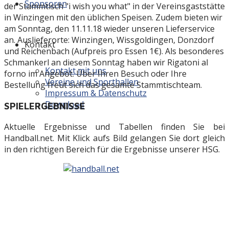
Sponsoren
der Stammtisch "i wish you what" in der Vereinsgaststätte
in Winzingen mit den üblichen Speisen. Zudem bieten wir
am Sonntag, den 11.11.18 wieder unseren Lieferservice
an. Auslieferorte: Winzingen, Wissgoldingen, Donzdorf
Kontakt
und Reichenbach (Aufpreis pro Essen 1€).
Als besonderes
Schmankerl an diesem Sonntag haben wir Rigatoni al
Kontakt mit uns
forno im Angebot.
Über Ihren Besuch oder Ihre
Vereine und Sporthallen
Bestellung freut sich das gesamte Stammtischteam.
Impressum & Datenschutz
Download
SPIELERGEBNISSE
Aktuelle Ergebnisse und Tabellen finden Sie bei
Handball.net. Mit Klick aufs Bild gelangen Sie dort gleich
in den richtigen Bereich für die Ergebnisse unserer HSG.