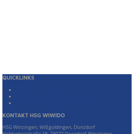
QUICKLINKS
Suche
Impressum & Datenschutz
Zur Instagram Seite der HSG WiWiDo
KONTAKT HSG WIWIDO
HSG Winzingen, Wißgoldingen, Donzdorf
Heldenberstraße 19, 73072 Donzdorf-Winzingen