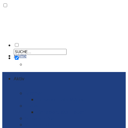
Home
Aktiv
Männer
Einzelportraits Männer 1
Frauen
Einzelportraits Frauen1
Schiedsrichter
Vereinskollektion