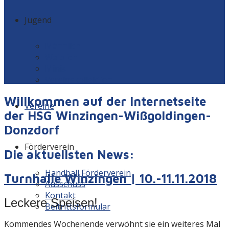
Jugend
Männlich
Weiblich
Minis
Vereinskollektion
Willkommen auf der Internetseite
Vereine
der HSG Winzingen-Wißgoldingen-
Donzdorf
Förderverein
Die aktuellsten News:
Handball Förderverein
Turnhalle Winzingen | 10.-11.11.2018
Ausschuss
Kontakt
Leckere Speisen!
Beitrittsformular
Kommendes Wochenende verwöhnt sie ein weiteres Mal