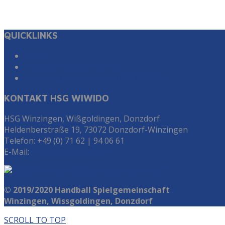
QUICKLINKS
Suche
Impressum & Datenschutz
Zur Instagram Seite der HSG WiWiDo
KONTAKT HSG WIWIDO
HSG Winzingen, Wißgoldingen, Donzdorf
Heldenberstraße 19, 73072 Donzdorf-Winzingen
Telefon: +49 (0) 71 62 | 94 06 61
E-Mail:
info@hsg-wiwido.de
© 2019/2020 Handball Spielgemeinschaft
Winzingen, Wissgoldingen, Donzdorf
SCROLL TO TOP