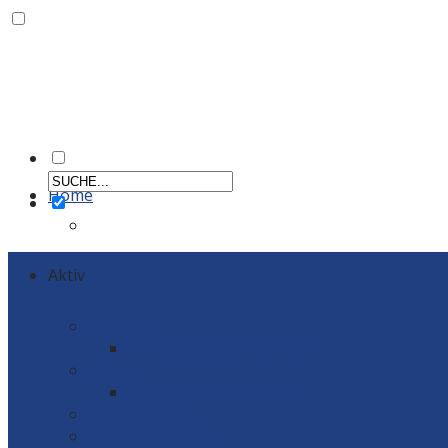
Home
Aktiv
Männer
Einzelportraits Männer 1
Frauen
Einzelportraits Frauen1
Schiedsrichter
Vereinskollektion