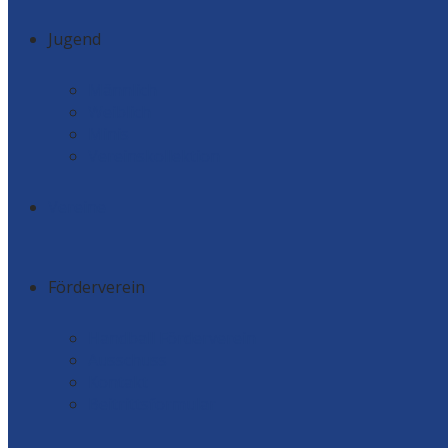
Jugend
Männlich
Weiblich
Minis
Vereinskollektion
Vereine
Förderverein
Handball Förderverein
Ausschuss
Kontakt
Beitrittsformular