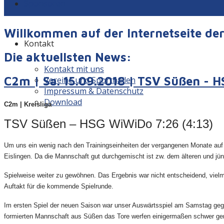
Sponsoren
Willkommen auf der Internetseite d
Kontakt
Die aktuellsten News:
Kontakt mit uns
C2m | Sa. 15.09.2018 | TSV Süßen - 
Vereine und Sporthallen
Impressum & Datenschutz
Download
C2m | Kreisliga
TSV Süßen – HSG WiWiDo 7:26 (4:13)
Um uns ein wenig nach den Trainingseinheiten der vergangenen Monate auf d
Eislingen. Da die Mannschaft gut durchgemischt ist zw. dem älteren und j
Spielweise weiter zu gewöhnen. Das Ergebnis war nicht entscheidend, vielm
Auftakt für die kommende Spielrunde.
Im ersten Spiel der neuen Saison war unser Auswärtsspiel am Samstag geg
formierten Mannschaft aus Süßen das Tore werfen einigermaßen schwer gemac