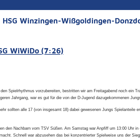
er HSG Winzingen-Wißgoldingen-Donzd
HSG WiWiDo (7:26)
en Spielrhythmus vorzubereiten, bestritten wir am Freitagabend noch ein Tr
üngeren Jahrgang, war es gut für die von der D-Jugend dazugekommenen Jung
ehr sollten alle 17 (von insgesamt 18) dabei gewesenen Jungs Spielanteile er
en den Nachbarn vom TSV Süßen. Am Samstag war Anpfiff um 13:00 Uhr in de
ht. Schnell war abzusehen das bei konzentrierter Spielweise uns der Sieg n