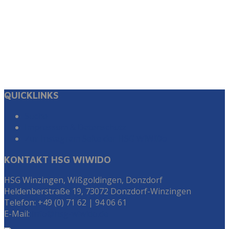
QUICKLINKS
Suche
Impressum & Datenschutz
Zur Instagram Seite der HSG WiWiDo
KONTAKT HSG WIWIDO
HSG Winzingen, Wißgoldingen, Donzdorf
Heldenberstraße 19, 73072 Donzdorf-Winzingen
Telefon: +49 (0) 71 62 | 94 06 61
E-Mail:
info@hsg-wiwido.de