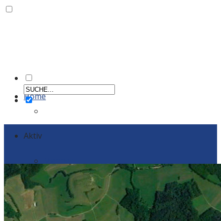
Home
Aktiv
Männer
Einzelportraits Männer 1
Frauen
Einzelportraits Frauen1
Schiedsrichter
Vereinskollektion