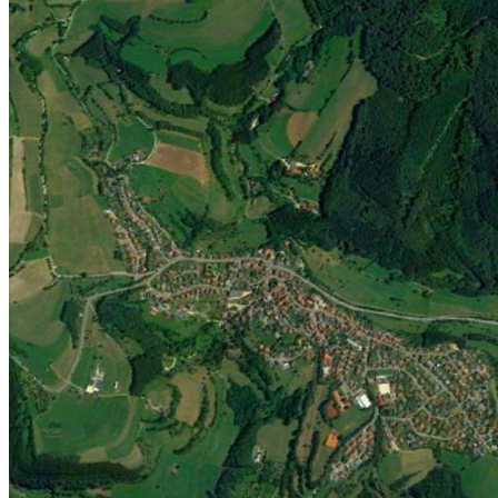
Jugend
Männlich
Weiblich
Minis
Vereinskollektion
Vereine
Förderverein
Handball Förderverein
Ausschuss
Kontakt
Beitrittsformular