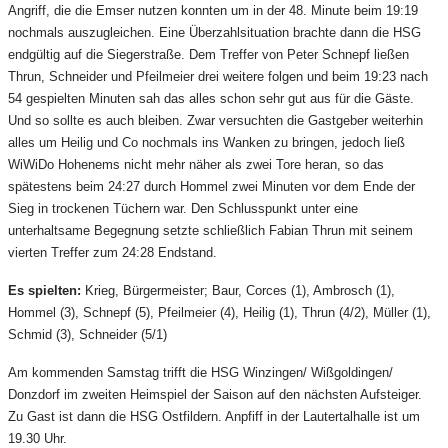
Angriff, die die Emser nutzen konnten um in der 48. Minute beim 19:19
nochmals auszugleichen. Eine Überzahlsituation brachte dann die HSG
endgültig auf die Siegerstraße. Dem Treffer von Peter Schnepf ließen
Thrun, Schneider und Pfeilmeier drei weitere folgen und beim 19:23 nach
54 gespielten Minuten sah das alles schon sehr gut aus für die Gäste.
Und so sollte es auch bleiben. Zwar versuchten die Gastgeber weiterhin
alles um Heilig und Co nochmals ins Wanken zu bringen, jedoch ließ
WiWiDo Hohenems nicht mehr näher als zwei Tore heran, so das
spätestens beim 24:27 durch Hommel zwei Minuten vor dem Ende der
Sieg in trockenen Tüchern war. Den Schlusspunkt unter eine
unterhaltsame Begegnung setzte schließlich Fabian Thrun mit seinem
vierten Treffer zum 24:28 Endstand.
Es spielten:
Krieg, Bürgermeister; Baur, Corces (1), Ambrosch (1),
Hommel (3), Schnepf (5), Pfeilmeier (4), Heilig (1), Thrun (4/2), Müller (1),
Schmid (3), Schneider (5/1)
Am kommenden Samstag trifft die HSG Winzingen/ Wißgoldingen/
Donzdorf im zweiten Heimspiel der Saison auf den nächsten Aufsteiger.
Zu Gast ist dann die HSG Ostfildern. Anpfiff in der Lautertalhalle ist um
19.30 Uhr.