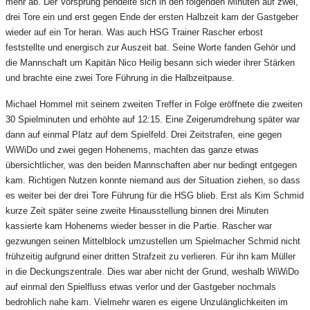
mehr ab. Der Vorsprung pendelte sich in den folgenden Minuten auf zwei,
drei Tore ein und erst gegen Ende der ersten Halbzeit kam der Gastgeber
wieder auf ein Tor heran. Was auch HSG Trainer Rascher erbost
feststellte und energisch zur Auszeit bat. Seine Worte fanden Gehör und
die Mannschaft um Kapitän Nico Heilig besann sich wieder ihrer Stärken
und brachte eine zwei Tore Führung in die Halbzeitpause.
Michael Hommel mit seinem zweiten Treffer in Folge eröffnete die zweiten
30 Spielminuten und erhöhte auf 12:15. Eine Zeigerumdrehung später war
dann auf einmal Platz auf dem Spielfeld. Drei Zeitstrafen, eine gegen
WiWiDo und zwei gegen Hohenems, machten das ganze etwas
übersichtlicher, was den beiden Mannschaften aber nur bedingt entgegen
kam. Richtigen Nutzen konnte niemand aus der Situation ziehen, so dass
es weiter bei der drei Tore Führung für die HSG blieb. Erst als Kim Schmid
kurze Zeit später seine zweite Hinausstellung binnen drei Minuten
kassierte kam Hohenems wieder besser in die Partie. Rascher war
gezwungen seinen Mittelblock umzustellen um Spielmacher Schmid nicht
frühzeitig aufgrund einer dritten Strafzeit zu verlieren. Für ihn kam Müller
in die Deckungszentrale. Dies war aber nicht der Grund, weshalb WiWiDo
auf einmal den Spielfluss etwas verlor und der Gastgeber nochmals
bedrohlich nahe kam. Vielmehr waren es eigene Unzulänglichkeiten im