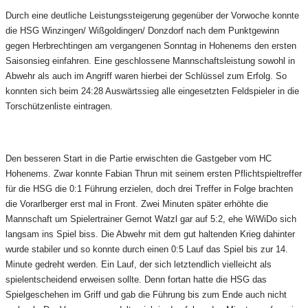
Durch eine deutliche Leistungssteigerung gegenüber der Vorwoche konnte
die HSG Winzingen/ Wißgoldingen/ Donzdorf nach dem Punktgewinn
gegen Herbrechtingen am vergangenen Sonntag in Hohenems den ersten
Saisonsieg einfahren. Eine geschlossene Mannschaftsleistung sowohl in
Abwehr als auch im Angriff waren hierbei der Schlüssel zum Erfolg. So
konnten sich beim 24:28 Auswärtssieg alle eingesetzten Feldspieler in die
Torschützenliste eintragen.
Den besseren Start in die Partie erwischten die Gastgeber vom HC
Hohenems. Zwar konnte Fabian Thrun mit seinem ersten Pflichtspieltreffer
für die HSG die 0:1 Führung erzielen, doch drei Treffer in Folge brachten
die Vorarlberger erst mal in Front. Zwei Minuten später erhöhte die
Mannschaft um Spielertrainer Gernot Watzl gar auf 5:2, ehe WiWiDo sich
langsam ins Spiel biss. Die Abwehr mit dem gut haltenden Krieg dahinter
wurde stabiler und so konnte durch einen 0:5 Lauf das Spiel bis zur 14.
Minute gedreht werden. Ein Lauf, der sich letztendlich vielleicht als
spielentscheidend erweisen sollte. Denn fortan hatte die HSG das
Spielgeschehen im Griff und gab die Führung bis zum Ende auch nicht