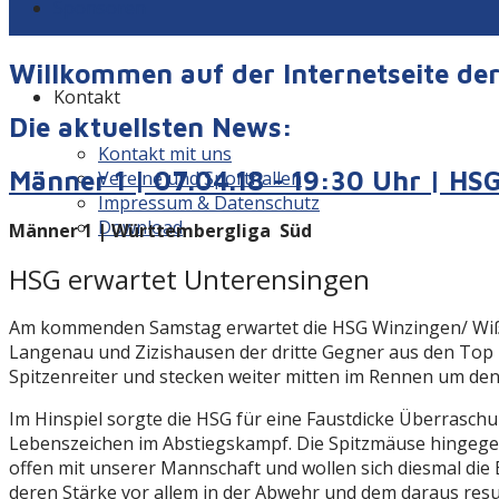
Sponsoren
Willkommen auf der Internetseite d
Kontakt
Die aktuellsten News:
Kontakt mit uns
Männer 1 | 07.04.18 - 19:30 Uhr | H
Vereine und Sporthallen
Impressum & Datenschutz
Download
Männer 1 |
Württembergliga Süd
HSG erwartet Unterensingen
Am kommenden Samstag erwartet die HSG Winzingen/ Wißgo
Langenau und Zizishausen der dritte Gegner aus den Top D
Spitzenreiter und stecken weiter mitten im Rennen um den 
Im Hinspiel sorgte die HSG für eine Faustdicke Überraschu
Lebenszeichen im Abstiegskampf. Die Spitzmäuse hingegen 
offen mit unserer Mannschaft und wollen sich diesmal die
deren Stärke vor allem in der Abwehr und dem daraus resu