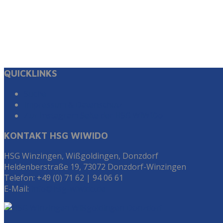
QUICKLINKS
Suche
Impressum & Datenschutz
Zur Instagram Seite der HSG WiWiDo
KONTAKT HSG WIWIDO
HSG Winzingen, Wißgoldingen, Donzdorf
Heldenberstraße 19, 73072 Donzdorf-Winzingen
Telefon: +49 (0) 71 62 | 94 06 61
E-Mail:
info@hsg-wiwido.de