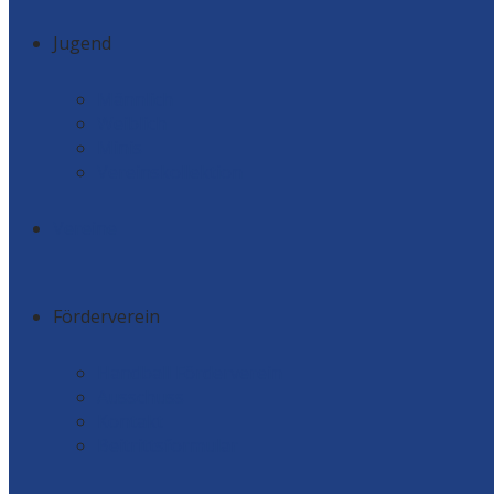
Jugend
Männlich
Weiblich
Minis
Vereinskollektion
Vereine
Förderverein
Handball Förderverein
Ausschuss
Kontakt
Beitrittsformular