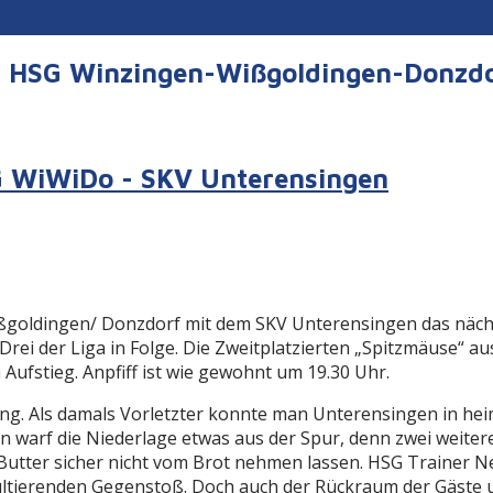
er HSG Winzingen-Wißgoldingen-Donzd
SG WiWiDo - SKV Unterensingen
ldingen/ Donzdorf mit dem SKV Unterensingen das nächste
rei der Liga in Folge. Die Zweitplatzierten „Spitzmäuse“ a
Aufstieg. Anpfiff ist wie gewohnt um 19.30 Uhr.
ng. Als damals Vorletzter konnte man Unterensingen in heim
warf die Niederlage etwas aus der Spur, denn zwei weitere
 Butter sicher nicht vom Brot nehmen lassen. HSG Trainer 
ltierenden Gegenstoß. Doch auch der Rückraum der Gäste und