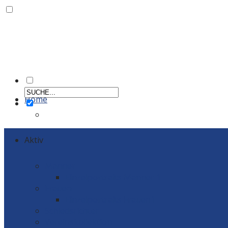
Home
Aktiv
Männer
Einzelportraits Männer 1
Frauen
Einzelportraits Frauen1
Schiedsrichter
Vereinskollektion