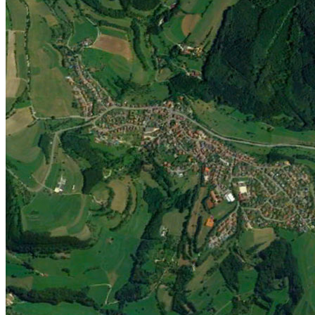
Jugend
Männlich
Weiblich
Minis
Vereinskollektion
Vereine
Förderverein
Handball Förderverein
Ausschuss
Kontakt
Beitrittsformular