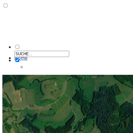
Home
Aktiv
Männer
Einzelportraits Männer 1
Frauen
Einzelportraits Frauen1
Schiedsrichter
Vereinskollektion