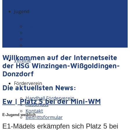
Jugend
Männlich
Weiblich
Minis
Vereinskollektion
Willkommen auf der Internetseite
Vereine
der HSG Winzingen-Wißgoldingen-
Donzdorf
Förderverein
Die aktuellsten News:
Handball Förderverein
Ew | Platz 5 bei der Mini-WM
Ausschuss
Kontakt
E-Jugend weiblich
Beitrittsformular
E1-Mädels erkämpfen sich Platz 5 bei