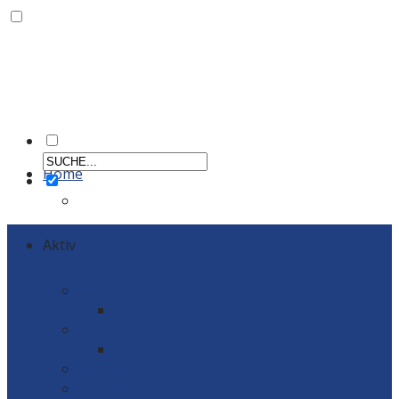
Home
Aktiv
Männer
Einzelportraits Männer 1
Frauen
Einzelportraits Frauen1
Schiedsrichter
Vereinskollektion