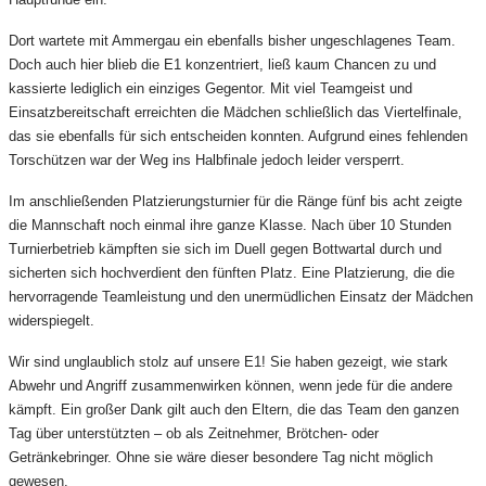
Dort wartete mit Ammergau ein ebenfalls bisher ungeschlagenes Team.
Doch auch hier blieb die E1 konzentriert, ließ kaum Chancen zu und
kassierte lediglich ein einziges Gegentor. Mit viel Teamgeist und
Einsatzbereitschaft erreichten die Mädchen schließlich das Viertelfinale,
das sie ebenfalls für sich entscheiden konnten. Aufgrund eines fehlenden
Torschützen war der Weg ins Halbfinale jedoch leider versperrt.
Im anschließenden Platzierungsturnier für die Ränge fünf bis acht zeigte
die Mannschaft noch einmal ihre ganze Klasse. Nach über 10 Stunden
Turnierbetrieb kämpften sie sich im Duell gegen Bottwartal durch und
sicherten sich hochverdient den fünften Platz. Eine Platzierung, die die
hervorragende Teamleistung und den unermüdlichen Einsatz der Mädchen
widerspiegelt.
Wir sind unglaublich stolz auf unsere E1! Sie haben gezeigt, wie stark
Abwehr und Angriff zusammenwirken können, wenn jede für die andere
kämpft. Ein großer Dank gilt auch den Eltern, die das Team den ganzen
Tag über unterstützten – ob als Zeitnehmer, Brötchen- oder
Getränkebringer. Ohne sie wäre dieser besondere Tag nicht möglich
gewesen.