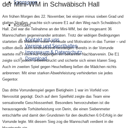
Sponsoren
der Mini-WM in Schwäbisch Hall
Am frühen Morgen des 22. November, bei eisigen minus sieben Grad und
glatten Straßen, machte sich unsere E1 auf den Weg nach Schwäbisch
Kontakt
Hall. Ziel war die Teilnahme an der Mini-WM, bei der insgesamt 36
Mannschaften gegeneinander antraten. Trotz der widrigen Bedingungen
Kontakt mit uns
starteten die Mädchen voller Vorfreude und Motivation in das Turnier – und
Vereine und Sporthallen
sollten diese auch eindrucksvoll bestätigen.
Bereits in der Vorrunde
Impressum & Datenschutz
wartete mit Frisch Auf Göppingen ein bekannter Nachbarverein. Die E1
Download
zeigte sich jedoch unbeeindruckt und sicherte sich einen klaren Sieg.
Auch im zweiten Spiel gegen Heuchelberg ließen die Mädchen nichts
anbrennen: Mit einer starken Abwehrleistung verhinderten sie jedes
Gegentor.
Das dritte Vorrundenspiel gegen Bietigheim 1 war im Vorfeld von
Nervosität geprägt. Doch auf dem Spielfeld zeigte das Team eine
sensationelle Geschlossenheit. Besonders hervorzuheben ist die
herausragende Torhüterleistung von Derin, die einen Siebenmeter
entschärfte und damit den Grundstein für den deutlichen 6:0-Erfolg in der
Vorrunde legte. Mit diesem Sieg zog die Mannschaft verdient in die
Hauptrunde ein.