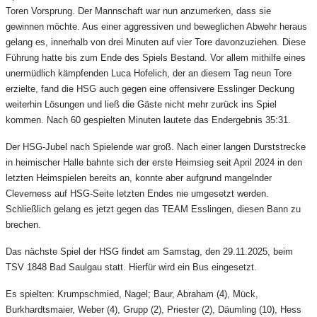
Toren Vorsprung. Der Mannschaft war nun anzumerken, dass sie
gewinnen möchte. Aus einer aggressiven und beweglichen Abwehr heraus
gelang es, innerhalb von drei Minuten auf vier Tore davonzuziehen. Diese
Führung hatte bis zum Ende des Spiels Bestand. Vor allem mithilfe eines
unermüdlich kämpfenden Luca Hofelich, der an diesem Tag neun Tore
erzielte, fand die HSG auch gegen eine offensivere Esslinger Deckung
weiterhin Lösungen und ließ die Gäste nicht mehr zurück ins Spiel
kommen. Nach 60 gespielten Minuten lautete das Endergebnis 35:31.
Der HSG-Jubel nach Spielende war groß. Nach einer langen Durststrecke
in heimischer Halle bahnte sich der erste Heimsieg seit April 2024 in den
letzten Heimspielen bereits an, konnte aber aufgrund mangelnder
Cleverness auf HSG-Seite letzten Endes nie umgesetzt werden.
Schließlich gelang es jetzt gegen das TEAM Esslingen, diesen Bann zu
brechen.
Das nächste Spiel der HSG findet am Samstag, den 29.11.2025, beim
TSV 1848 Bad Saulgau statt. Hierfür wird ein Bus eingesetzt.
Es spielten: Krumpschmied, Nagel; Baur, Abraham (4), Mück,
Burkhardtsmaier, Weber (4), Grupp (2), Priester (2), Däumling (10), Hess