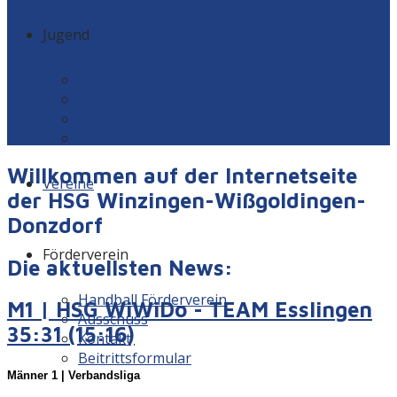
Jugend
Männlich
Weiblich
Minis
Vereinskollektion
Willkommen auf der Internetseite
Vereine
der HSG Winzingen-Wißgoldingen-
Donzdorf
Förderverein
Die aktuellsten News:
Handball Förderverein
M1 | HSG WiWiDo - TEAM Esslingen
Ausschuss
35:31 (15:16)
Kontakt
Beitrittsformular
Männer 1 | Verbandsliga