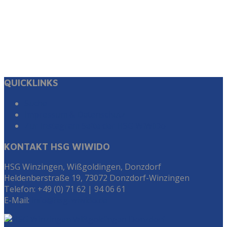
QUICKLINKS
Suche
Impressum & Datenschutz
Zur Instagram Seite der HSG WiWiDo
KONTAKT HSG WIWIDO
HSG Winzingen, Wißgoldingen, Donzdorf
Heldenberstraße 19, 73072 Donzdorf-Winzingen
Telefon: +49 (0) 71 62 | 94 06 61
E-Mail:
info@hsg-wiwido.de