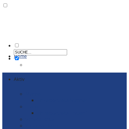
Home
Aktiv
Männer
Einzelportraits Männer 1
Frauen
Einzelportraits Frauen1
Schiedsrichter
Vereinskollektion