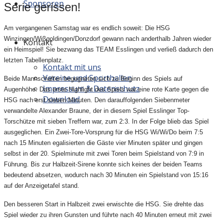
Sponsoren
Serie gerissen!
Am vergangenen Samstag war es endlich soweit: Die HSG
Winzingen/Wißgoldingen/Donzdorf gewann nach anderthalb Jahren wieder
Kontakt
ein Heimspiel! Sie bezwang das TEAM Esslingen und verließ dadurch den
letzten Tabellenplatz.
Kontakt mit uns
Vereine und Sporthallen
Beide Mannschaften begegneten sich zu Beginn des Spiels auf
Impressum & Datenschutz
Augenhöhe. Das erste Highlight des Spiels war eine rote Karte gegen die
Download
HSG nach erst sieben Minuten. Den darauffolgenden Siebenmeter
verwandelte Alexander Braune, der in diesem Spiel Esslinger Top-
Torschütze mit sieben Treffern war, zum 2:3. In der Folge blieb das Spiel
ausgeglichen. Ein Zwei-Tore-Vorsprung für die HSG Wi/Wi/Do beim 7:5
nach 15 Minuten egalisierten die Gäste vier Minuten später und gingen
selbst in der 20. Spielminute mit zwei Toren beim Spielstand von 7:9 in
Führung. Bis zur Halbzeit-Sirene konnte sich keines der beiden Teams
bedeutend absetzen, wodurch nach 30 Minuten ein Spielstand von 15:16
auf der Anzeigetafel stand.
Den besseren Start in Halbzeit zwei erwischte die HSG. Sie drehte das
Spiel wieder zu ihren Gunsten und führte nach 40 Minuten erneut mit zwei