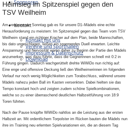
Sponsoren
Heimsieg im Spitzenspiel gegen den
TSV Weilheim
Kontakt
Am vergangenen Sonntag gab es für unsere D1–Mädels eine echte
Herausforderung zu meistern: Im Spitzenspiel gegen das Team vom TSV
Weilheim stand ein richtiger Kracher auf dem Plan, beide Mannschaften,
Kontakt mit uns
bis dato ungeschlagen, ließen ein spannendes Duell erwarten. Leichte
Vereine und Sporthallen
Anspannung und Nervosität waren daher zu Beginn der Partie den Mädels
Impressum & Datenschutz
anzumerken, was dazu führte, dass die Gegnerinnen schnell mit 0:2 in
Download
Führung gingen. Dadurch wachgerüttelt drehte WiWiDo nun richtig auf:
Eine enge und offensive Deckung ließ den Weilheimerinnen im folgenden
Verlauf nur noch wenig Möglichkeiten zum Torabschluss, während unsere
Mädels nahezu jeden Ball im Kasten versenkten. Dabei hielten sie das
Tempo konstant hoch und zeigten zudem schöne Spielkombinationen,
welche so zu einer überraschend deutlichen Halbzeitführung von 18:9
Toren führten.
Nach der Pause knüpfte WiWiDo nahtlos an die Leistung aus der ersten
Halbzeit an. Mit ordentlichem Torpolster im Rücken bauten die Mädels nun
ihre im Training neu erlernten Spielvariationen ein, die an diesem Tag