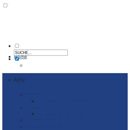
Home
Aktiv
Männer
Einzelportraits Männer 1
Frauen
Einzelportraits Frauen1
Schiedsrichter
Vereinskollektion