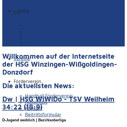
Jugend
Männlich
Weiblich
Minis
Vereinskollektion
Willkommen auf der Internetseite
Vereine
der HSG Winzingen-Wißgoldingen-
Donzdorf
Förderverein
Die aktuellsten News:
Handball Förderverein
Dw | HSG WiWiDo - TSV Weilheim
Ausschuss
34:22 (18:9)
Kontakt
Beitrittsformular
D-Juge
nd weiblich | Bezirksoberliga