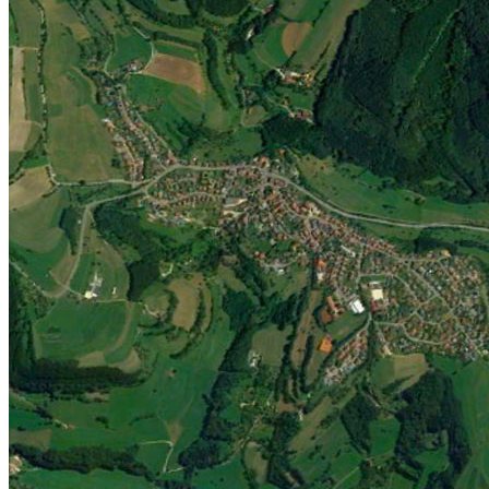
Jugend
Männlich
Weiblich
Minis
Vereinskollektion
Vereine
Förderverein
Handball Förderverein
Ausschuss
Kontakt
Beitrittsformular