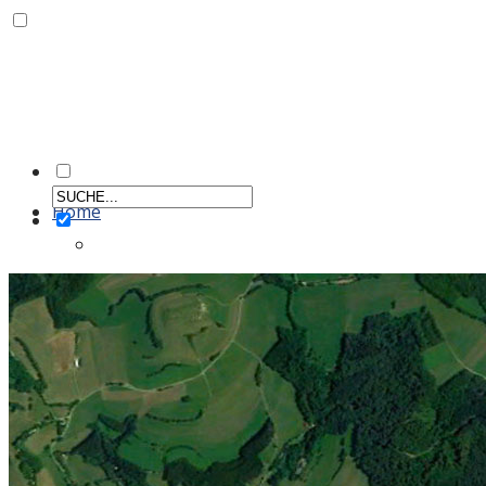
Home
Aktiv
Männer
Einzelportraits Männer 1
Frauen
Einzelportraits Frauen1
Schiedsrichter
Vereinskollektion