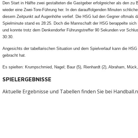
Den Start in Hälfte zwei gestalteten die Gastgeber erfolgreicher als den z
wieder eine Zwei-Tore-Führung her. In den darauffolgenden Minuten schlich
diesem Zeitpunkt auf Augenhöhe verlief. Die HSG lud den Gegner oftmals daz
Spielminute stand es 28:25. Doch die Mannschaft der HSG berappelte sich 
und konnte trotz dem Denkendorfer Führungstreffer 90 Sekunden vor Schluss
30:30.
Angesichts der tabellarischen Situation und dem Spielverlauf kann die HS
gebracht hat.
Es spielten: Krumpschmied, Nagel; Baur (5), Rienhardt (2), Abraham, Mück, B
SPIELERGEBNISSE
Aktuelle Ergebnisse und Tabellen finden Sie bei Handball.ne