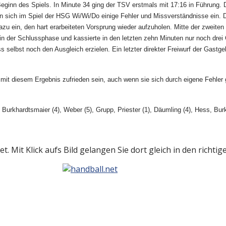
u Beginn des Spiels. In Minute 34 ging der TSV erstmals mit 17:16 in Führung.
en sich im Spiel der HSG Wi/Wi/Do einige Fehler und Missverständnisse ein. 
u ein, den hart erarbeiteten Vorsprung wieder aufzuholen. Mitte der zweiten
in der Schlussphase und kassierte in den letzten zehn Minuten nur noch drei
 selbst noch den Ausgleich erzielen. Ein letzter direkter Freiwurf der Gastg
G mit diesem Ergebnis zufrieden sein, auch wenn sie sich durch eigene Fehle
urkhardtsmaier (4), Weber (5), Grupp, Priester (1), Däumling (4), Hess, Burkh
t. Mit Klick aufs Bild gelangen Sie dort gleich in den richti