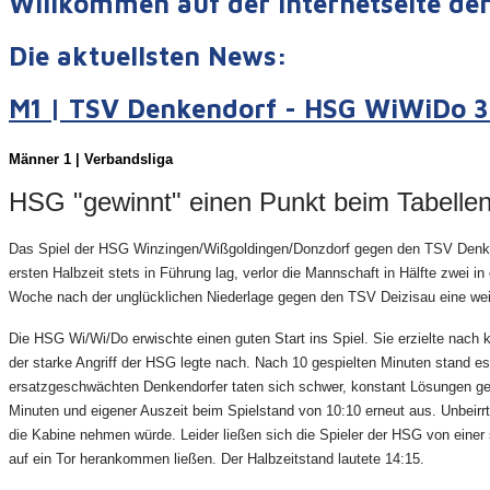
Willkommen auf der Internetseite d
Die aktuellsten News:
M1 | TSV Denkendorf - HSG WiWiDo 30
Männer 1 | Verbandsliga
HSG "gewinnt" einen Punkt beim Tabelle
Das Spiel der HSG Winzingen/Wißgoldingen/Donzdorf gegen den TSV Denkend
ersten Halbzeit stets in Führung lag, verlor die Mannschaft in Hälfte z
Woche nach der unglücklichen Niederlage gegen den TSV Deizisau eine weit
Die HSG Wi/Wi/Do erwischte einen guten Start ins Spiel. Sie erzielte nach 
der starke Angriff der HSG legte nach. Nach 10 gespielten Minuten stand es
ersatzgeschwächten Denkendorfer taten sich schwer, konstant Lösungen ge
Minuten und eigener Auszeit beim Spielstand von 10:10 erneut aus. Unbeirrt
die Kabine nehmen würde. Leider ließen sich die Spieler der HSG von einer
auf ein Tor herankommen ließen. Der Halbzeitstand lautete 14:15.