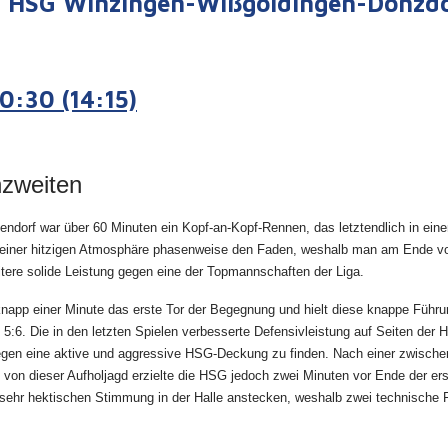
er HSG Winzingen-Wißgoldingen-Donzd
:30 (14:15)
nzweiten
orf war über 60 Minuten ein Kopf-an-Kopf-Rennen, das letztendlich in ein
wei in einer hitzigen Atmosphäre phasenweise den Faden, weshalb man am End
ere solide Leistung gegen eine der Topmannschaften der Liga.
knapp einer Minute das erste Tor der Begegnung und hielt diese knappe Führun
 5:6. Die in den letzten Spielen verbesserte Defensivleistung auf Seiten der
gen eine aktive und aggressive HSG-Deckung zu finden. Nach einer zwischen
 von dieser Aufholjagd erzielte die HSG jedoch zwei Minuten vor Ende der ers
 sehr hektischen Stimmung in der Halle anstecken, weshalb zwei technische F