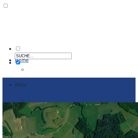
Home
Aktiv
Männer
Einzelportraits Männer 1
Frauen
Einzelportraits Frauen1
Schiedsrichter
Vereinskollektion