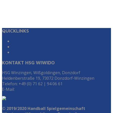
QUICKLINKS
Suche
Impressum & Datenschutz
Zur Instagram Seite der HSG WiWiDo
KONTAKT HSG WIWIDO
HSG Winzingen, Wißgoldingen, Donzdorf
Heldenberstraße 19, 73072 Donzdorf-Winzingen
Telefon: +49 (0) 71 62 | 94 06 61
E-Mail:
info@hsg-wiwido.de
© 2019/2020 Handball Spielgemeinschaft