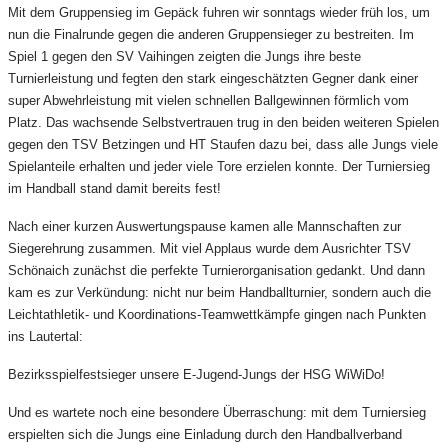
Mit dem Gruppensieg im Gepäck fuhren wir sonntags wieder früh los, um
nun die Finalrunde gegen die anderen Gruppensieger zu bestreiten. Im
Spiel 1 gegen den SV Vaihingen zeigten die Jungs ihre beste
Turnierleistung und fegten den stark eingeschätzten Gegner dank einer
super Abwehrleistung mit vielen schnellen Ballgewinnen förmlich vom
Platz. Das wachsende Selbstvertrauen trug in den beiden weiteren Spielen
gegen den TSV Betzingen und HT Staufen dazu bei, dass alle Jungs viele
Spielanteile erhalten und jeder viele Tore erzielen konnte. Der Turniersieg
im Handball stand damit bereits fest!
Nach einer kurzen Auswertungspause kamen alle Mannschaften zur
Siegerehrung zusammen. Mit viel Applaus wurde dem Ausrichter TSV
Schönaich zunächst die perfekte Turnierorganisation gedankt. Und dann
kam es zur Verkündung: nicht nur beim Handballturnier, sondern auch die
Leichtathletik- und Koordinations-Teamwettkämpfe gingen nach Punkten
ins Lautertal:
Bezirksspielfestsieger unsere E-Jugend-Jungs der HSG WiWiDo!
Und es wartete noch eine besondere Überraschung: mit dem Turniersieg
erspielten sich die Jungs eine Einladung durch den Handballverband