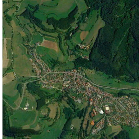
Jugend
Männlich
Weiblich
Minis
Vereinskollektion
Vereine
Förderverein
Handball Förderverein
Ausschuss
Kontakt
Beitrittsformular