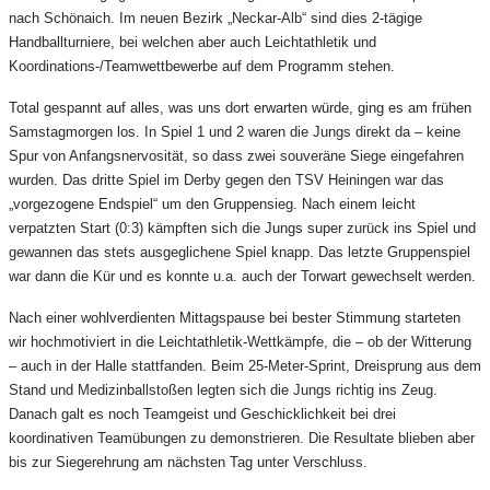
nach Schönaich. Im neuen Bezirk „Neckar-Alb“ sind dies 2-tägige
Handballturniere, bei welchen aber auch Leichtathletik und
Koordinations-/Teamwettbewerbe auf dem Programm stehen.
Total gespannt auf alles, was uns dort erwarten würde, ging es am frühen
Samstagmorgen los. In Spiel 1 und 2 waren die Jungs direkt da – keine
Spur von Anfangsnervosität, so dass zwei souveräne Siege eingefahren
wurden. Das dritte Spiel im Derby gegen den TSV Heiningen war das
„vorgezogene Endspiel“ um den Gruppensieg. Nach einem leicht
verpatzten Start (0:3) kämpften sich die Jungs super zurück ins Spiel und
gewannen das stets ausgeglichene Spiel knapp. Das letzte Gruppenspiel
war dann die Kür und es konnte u.a. auch der Torwart gewechselt werden.
Nach einer wohlverdienten Mittagspause bei bester Stimmung starteten
wir hochmotiviert in die Leichtathletik-Wettkämpfe, die – ob der Witterung
– auch in der Halle stattfanden. Beim 25-Meter-Sprint, Dreisprung aus dem
Stand und Medizinballstoßen legten sich die Jungs richtig ins Zeug.
Danach galt es noch Teamgeist und Geschicklichkeit bei drei
koordinativen Teamübungen zu demonstrieren. Die Resultate blieben aber
bis zur Siegerehrung am nächsten Tag unter Verschluss.