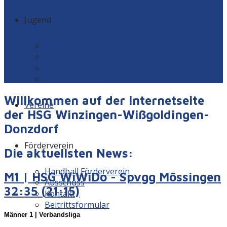
Jugend
Männlich
Weiblich
Minis
Vereinskollektion
Willkommen auf der Internetseite
Vereine
der HSG Winzingen-Wißgoldingen-
Donzdorf
Förderverein
Die aktuellsten News:
Handball Förderverein
M1 | HSG WiWiDo - Spvgg Mössingen
Ausschuss
32:35 (21:15)
Kontakt
Beitrittsformular
Männer 1 | Verbandsliga