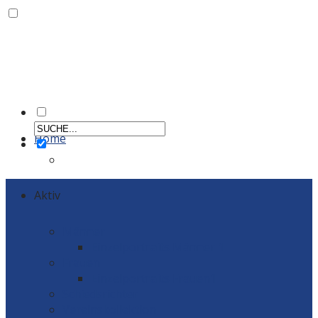
Home
Aktiv
Männer
Einzelportraits Männer 1
Frauen
Einzelportraits Frauen1
Schiedsrichter
Vereinskollektion