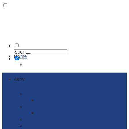
Home
Aktiv
Männer
Einzelportraits Männer 1
Frauen
Einzelportraits Frauen1
Schiedsrichter
Vereinskollektion