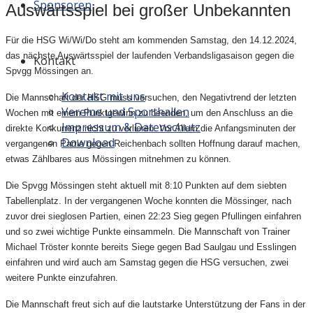
Sponsoren
Auswärtsspiel bei großer Unbekannten
Für die HSG Wi/Wi/Do steht am kommenden Samstag, den 14.12.2024,
das nächste Auswärtsspiel der laufenden Verbandsligasaison gegen die
Kontakt
Spvgg Mössingen an.
Kontakt mit uns
Die Mannschaft der HSG muss versuchen, den Negativtrend der letzten
Vereine und Sporthallen
Wochen mit einem Punktgewinn zu beenden, um den Anschluss an die
Impressum & Datenschutz
direkte Konkurrenz nicht zu verlieren. Vor Allem die Anfangsminuten der
Download
vergangenen Partie gegen Reichenbach sollten Hoffnung darauf machen,
etwas Zählbares aus Mössingen mitnehmen zu können.
Die Spvgg Mössingen steht aktuell mit 8:10 Punkten auf dem siebten
Tabellenplatz. In der vergangenen Woche konnten die Mössinger, nach
zuvor drei sieglosen Partien, einen 22:23 Sieg gegen Pfullingen einfahren
und so zwei wichtige Punkte einsammeln. Die Mannschaft von Trainer
Michael Tröster konnte bereits Siege gegen Bad Saulgau und Esslingen
einfahren und wird auch am Samstag gegen die HSG versuchen, zwei
weitere Punkte einzufahren.
Die Mannschaft freut sich auf die lautstarke Unterstützung der Fans in der