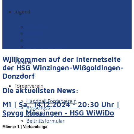
Jugend
Männlich
Weiblich
Minis
Vereinskollektion
Willkommen auf der Internetseite
Vereine
der HSG Winzingen-Wißgoldingen-
Donzdorf
Förderverein
Die aktuellsten News:
Handball Förderverein
M1 | Sa., 14.12.2024 - 20:30 Uhr |
Ausschuss
Spvgg Mössingen - HSG WiWiDo
Kontakt
Beitrittsformular
Männer 1 | Verbandsliga