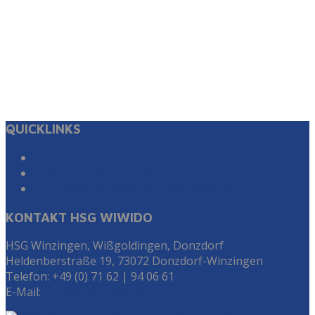
QUICKLINKS
Suche
Impressum & Datenschutz
Zur Instagram Seite der HSG WiWiDo
KONTAKT HSG WIWIDO
HSG Winzingen, Wißgoldingen, Donzdorf
Heldenberstraße 19, 73072 Donzdorf-Winzingen
Telefon: +49 (0) 71 62 | 94 06 61
E-Mail:
info@hsg-wiwido.de