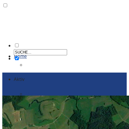
Home
Aktiv
Männer
Einzelportraits Männer 1
Frauen
Einzelportraits Frauen1
Schiedsrichter
Vereinskollektion