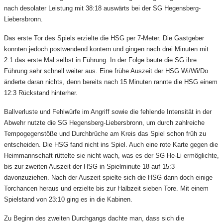
nach desolater Leistung mit 38:18 auswärts bei der SG Hegensberg-
Liebersbronn.
Das erste Tor des Spiels erzielte die HSG per 7-Meter. Die Gastgeber
konnten jedoch postwendend kontern und gingen nach drei Minuten mit
2:1 das erste Mal selbst in Führung. In der Folge baute die SG ihre
Führung sehr schnell weiter aus. Eine frühe Auszeit der HSG Wi/Wi/Do
änderte daran nichts, denn bereits nach 15 Minuten rannte die HSG einem
12:3 Rückstand hinterher.
Ballverluste und Fehlwürfe im Angriff sowie die fehlende Intensität in der
Abwehr nutzte die SG Hegensberg-Liebersbronn, um durch zahlreiche
Tempogegenstöße und Durchbrüche am Kreis das Spiel schon früh zu
entscheiden.
Die HSG fand nicht ins Spiel. Auch eine rote Karte gegen die
Heimmannschaft rüttelte sie nicht wach, was es der SG He-Li ermöglichte,
bis zur zweiten Auszeit der HSG in Spielminute 18 auf 15:3
davonzuziehen. Nach der Auszeit spielte sich die HSG dann doch einige
Torchancen heraus und erzielte bis zur Halbzeit sieben Tore. Mit einem
Spielstand von 23:10 ging es in die Kabinen.
Zu Beginn des zweiten Durchgangs dachte man, dass sich die