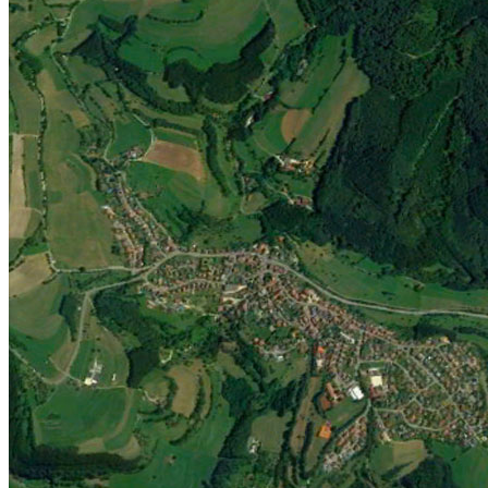
Jugend
Männlich
Weiblich
Minis
Vereinskollektion
Vereine
Förderverein
Handball Förderverein
Ausschuss
Kontakt
Beitrittsformular