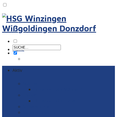
Home
Aktiv
Männer
Einzelportraits Männer 1
Frauen
Einzelportraits Frauen1
Schiedsrichter
Vereinskollektion