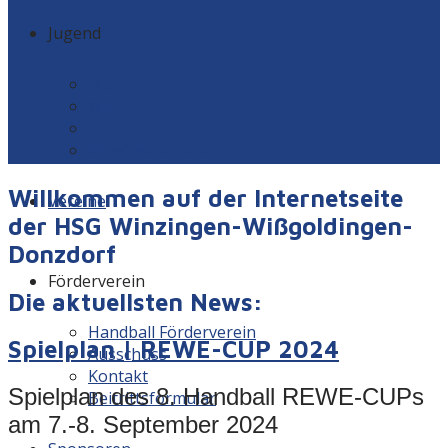
Jugend
Männlich
Weiblich
Minis
Vereinskollektion
Willkommen auf der Internetseite
Vereine
der HSG Winzingen-Wißgoldingen-
Donzdorf
Förderverein
Die aktuellsten News:
Handball Förderverein
Spielplan | REWE-CUP 2024
Ausschuss
Kontakt
Spielplan des 8. Handball REWE-CUPs
Beitrittsformular
am 7.-8. September 2024