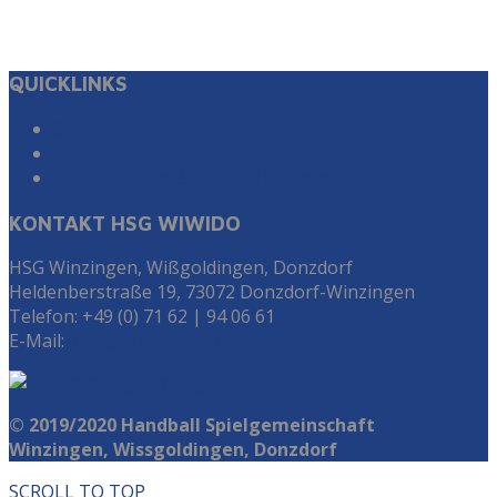
QUICKLINKS
Suche
Impressum & Datenschutz
Zur Instagram Seite der HSG WiWiDo
KONTAKT HSG WIWIDO
HSG Winzingen, Wißgoldingen, Donzdorf
Heldenberstraße 19, 73072 Donzdorf-Winzingen
Telefon: +49 (0) 71 62 | 94 06 61
E-Mail:
info@hsg-wiwido.de
© 2019/2020 Handball Spielgemeinschaft
Winzingen, Wissgoldingen, Donzdorf
SCROLL TO TOP