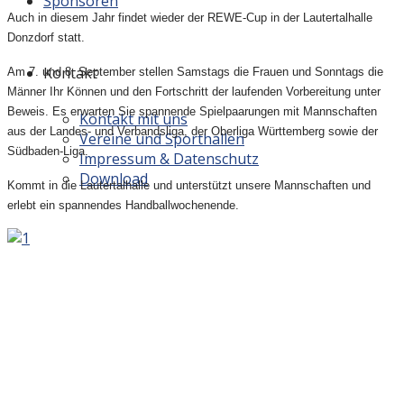
Sponsoren
Auch in diesem Jahr findet wieder der REWE-Cup in der Lautertalhalle
Donzdorf statt.
Kontakt
Am 7. und 8. September stellen Samstags die Frauen und Sonntags die
Männer Ihr Können und den Fortschritt der laufenden Vorbereitung unter
Beweis. Es erwarten Sie spannende Spielpaarungen mit Mannschaften
Kontakt mit uns
aus der Landes- und Verbandsliga, der Oberliga Württemberg sowie der
Vereine und Sporthallen
Südbaden-Liga.
Impressum & Datenschutz
Download
Kommt in die Lautertalhalle und unterstützt unsere Mannschaften und
erlebt ein spannendes Handballwochenende.